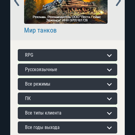
Мир танков
Raid: 
RPG
Русскоязычные
Все режимы
ПК
Все типы клиента
Все годы выхода