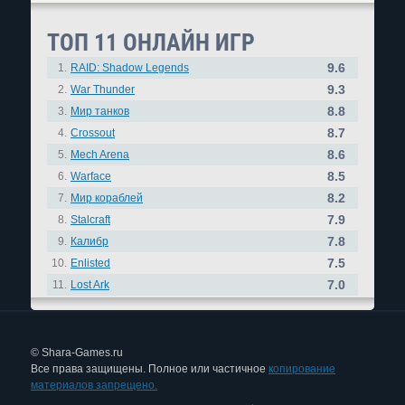
ТОП 11 ОНЛАЙН ИГР
9.6
1.
RAID: Shadow Legends
9.3
2.
War Thunder
8.8
3.
Мир танков
8.7
4.
Crossout
8.6
5.
Mech Arena
8.5
6.
Warface
8.2
7.
Мир кораблей
7.9
8.
Stalcraft
7.8
9.
Калибр
7.5
10.
Enlisted
7.0
11.
Lost Ark
© Shara-Games.ru
Все права защищены. Полное или частичное
копирование
материалов запрещено.