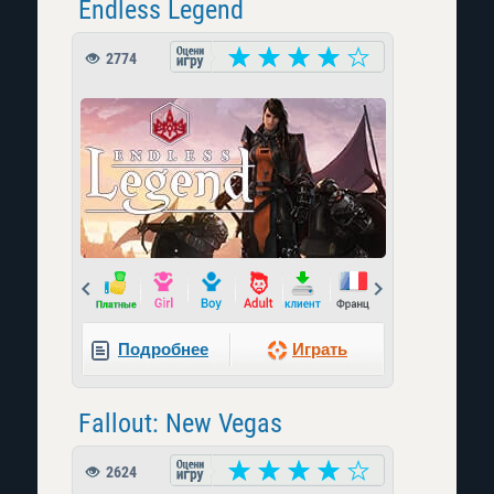
Endless Legend
2774
Prev
Next
Подробнее
Играть
Fallout: New Vegas
2624