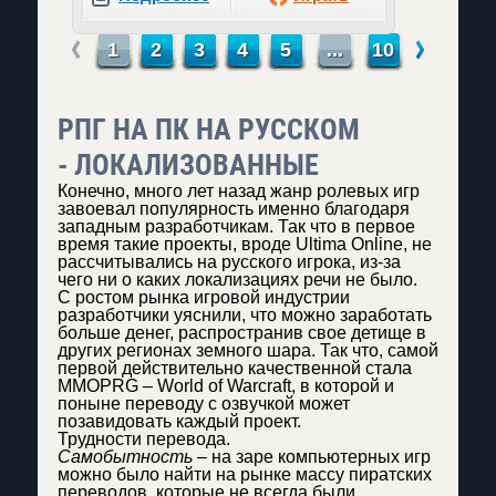
←
→
1
2
3
4
5
...
10
РПГ НА ПК НА РУССКОМ
- ЛОКАЛИЗОВАННЫЕ
Конечно, много лет назад жанр ролевых игр
завоевал популярность именно благодаря
западным разработчикам. Так что в первое
время такие проекты, вроде Ultima Online, не
рассчитывались на русского игрока, из-за
чего ни о каких локализациях речи не было.
С ростом рынка игровой индустрии
разработчики уяснили, что можно заработать
больше денег, распространив свое детище в
других регионах земного шара. Так что, самой
первой действительно качественной стала
MMOPRG – World of Warcraft, в которой и
поныне переводу с озвучкой может
позавидовать каждый проект.
Трудности перевода.
Самобытность
– на заре компьютерных игр
можно было найти на рынке массу пиратских
переводов, которые не всегда были