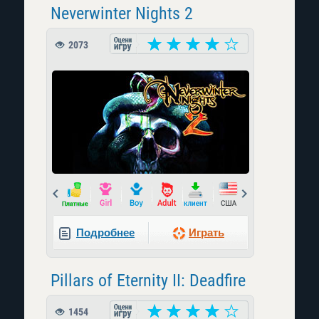
Neverwinter Nights 2
2073
Prev
Next
Подробнее
Играть
Pillars of Eternity II: Deadfire
1454