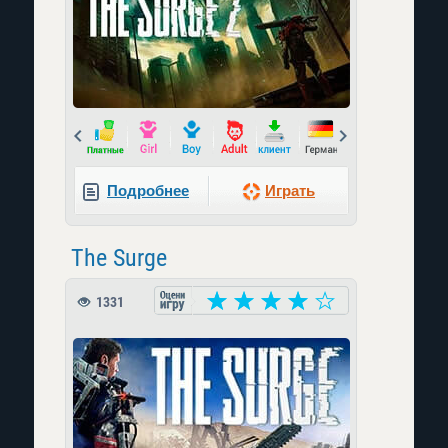
Prev
Next
Подробнее
Играть
The Surge
1331