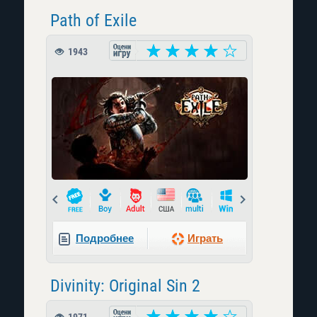
Path of Exile
1943
Prev
Next
Подробнее
Играть
Divinity: Original Sin 2