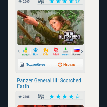
2665
Prev
Next
Подробнее
Играть
Panzer General III: Scorched
Earth
2705