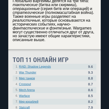
Глобально варгеймы делятся на три типа:
тактические
(битва или скирмиш),
операционные
(серия битв или операций) и
стратегические
(полномасштабная война).
Также военные игры разделяют на
реалистичные
, которые основываются на
исторических событиях,
научно-
фантастические
и
фэнтезные
. Wargames
могут существенно отличаться друг от друга,
но зачастую имеют общие характеристики,
описанные выше.
ТОП 11 ОНЛАЙН ИГР
9.6
1.
RAID: Shadow Legends
9.3
2.
War Thunder
8.8
3.
Мир танков
8.7
4.
Crossout
8.6
5.
Mech Arena
8.5
6.
Warface
8.2
7.
Мир кораблей
7.9
8.
Stalcraft