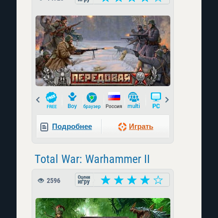
Prev
Next
Подробнее
Играть
Total War: Warhammer II
2596