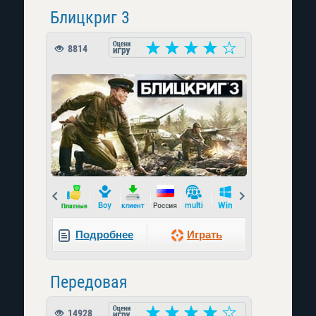
Блицкриг 3
8814
Prev
Next
Подробнее
Играть
Передовая
14928