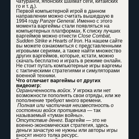
чатуранги, японских шахмат сёги, китайских
го и т. д.).
Первой компьютерной игрой в данном
направлении можно считать вышедшую в
1994 году
Panzer General
. Именно с этого
момента варгеймы стали появляться на
компьютерных платформах. К списку лучших
варгеймов можно отнести
Close Combat
,
Sudden Strike
и
Hearts of Iron
. На нашем сайте
вы можете ознакомиться с представленными
игровыми сериями, а также найти множество
других варгеймов, которые, кстати, можно
скачать бесплатно и играть в режиме онлайн.
Не стоит путать компьютерные игры варгемы
с тактическими стратегиями и симуляторами
военной техники.
Что отличает варгеймы от других
видеоигр:
Ограниченность войск.
У игрока или нет
возможности пополнять свои отряды, или же
пополнение требуют много времени.
Полная или частичная неизвестность о
состоянии войск противника
— так
называемый «туман войны».
Отсутствие денег.
Варгейм — это не
военно-экономическая стратегия, здесь
деньги зачастую не нужны или авторы игры
вносят иного толка ресурс.