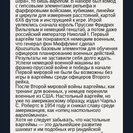
игра»
, то бишь
варгейм
. В наборе был комод
с гипсовыми элементами рельефа и
фарфоровыми войсками, кубиками, линейки
и циркули для измерения расстояний, картой
6X6 футов и инструкцией к игре. Игрой
увлеклись сначала король Пруссии Фридрих
Вильгельм и немецкий генштаб, а потом даже
российский император Николай I. Первый
варгейм так понравился немецким военным,
что генерал фон Мюффлинг сделал
Кригшпиль
базовым элементом для обучения
офицеров планированию военных действий.
Результаты не заставили себя долго ждать.
Успехи немецкой военной машины во
франко-прусской войне и победы в начале
Первой мировой не были бы возможны без
игры в варгеймы среди офицеров Второго
рейха.
После Второй мировой войны варгеймы, как
тренинг для военных, у немцев переняли
военные из США. Настольный варгейм, но
уже по американскому образцу, издал Чарльз
С. Робертс в 1954 году и сникал славу среди
американцев, как
«отец настольного
варгейминга»
.
Хотя не следует забывать, что настольные
варгеймы — это дальнейшее развитие
шахмат и им подобных игр (индийской