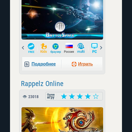
Prev
Next
Подробнее
Играть
Rappelz Online
23018