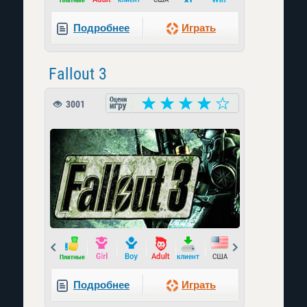
Подробнее
Играть
Fallout 3
3001
Prev
Next
Подробнее
Играть