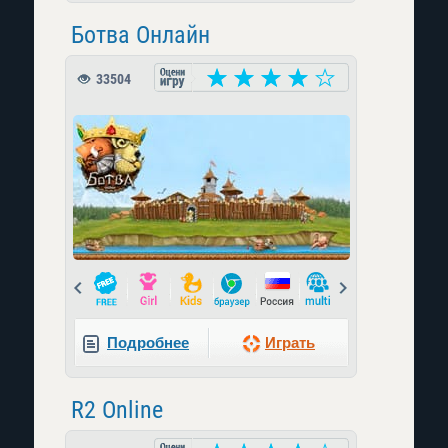
Ботва Онлайн
33504
Prev
Next
Подробнее
Играть
R2 Online