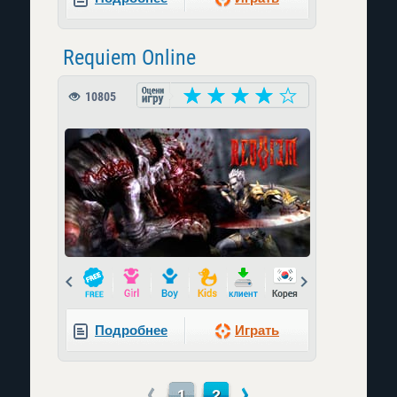
Requiem Online
10805
Prev
Next
Подробнее
Играть
←
→
1
2