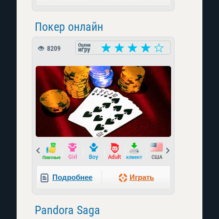
Покер онлайн
8209
Prev
Next
Подробнее
Играть
Pandora Saga