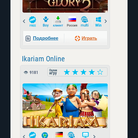
Prev
Next
Подробнее
Играть
Ikariam Online
9181
Prev
Next