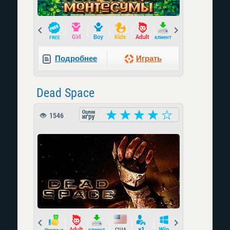
Prev
Next
Подробнее
Играть
Dead Space
1546
Prev
Next