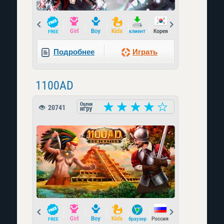
Prev
Next
Подробнее
Играть
1100AD
20741
Prev
Next