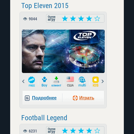
Top Eleven 2015
9044
Prev
Next
Подробнее
Играть
Football Legend
6231