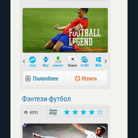
Prev
Next
Подробнее
Играть
Фэнтези-футбол
4291