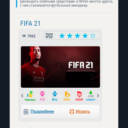
руководить клубными средствами и ltkfnm многое другое,
с чем сталкивается футбольный менеджер.
FIFA 21
7062
Prev
Next
Подробнее
Играть