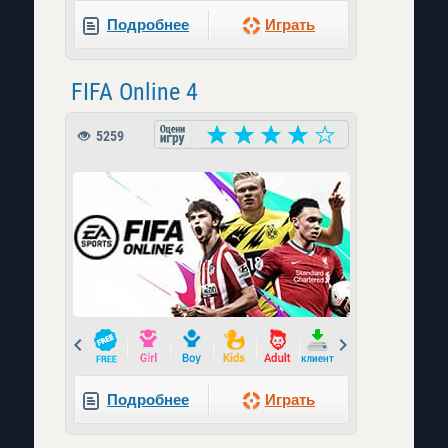
Подробнее
Играть
FIFA Online 4
5259
Prev
Next
Подробнее
Играть