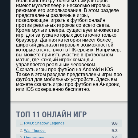
Большинство футбольных симуляторов
имеют мультиплеер и несколько игровых
режимов его использования. В этом разделе
представлены различные игры,
позволяющие играть в футбол онлайн
против реальных игроков со всего света.
Кроме мультиплеера, существует множество
игр, для запуска которых достаточно только
браузера. Данная категория имеет более
широкий диапазон игровых возможностей,
которые отсутствуют в ПК-ерсиях. Например,
вы можете принять участие в футбольном
матче, где каждый игрок команды
управляется реальным человеком.
Cкачать игры про футбол на Android и iOS
Также в этом разделе представлены игры про
футбол для мобильных устройств. Здесь вы
можете скачать игры про футбол на Андроид
или iOS совершенно бесплатно.
ТОП 11 ОНЛАЙН ИГР
9.6
1.
RAID: Shadow Legends
9.3
2.
War Thunder