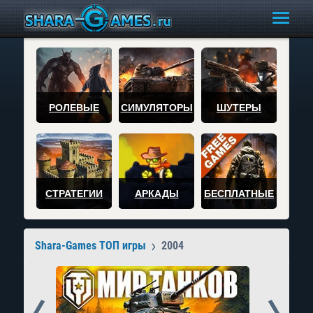
РОЛЕВЫЕ
СИМУЛЯТОРЫ
ШУТЕРЫ
СТРАТЕГИИ
АРКАДЫ
БЕСПЛАТНЫЕ
Shara-Games ТОП игры
2004
Prev
Next