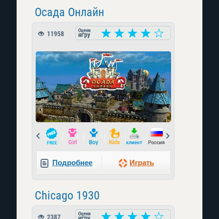
Осада Онлайн
11958
Prev
Next
Подробнее
Играть
Chicago 1930
2387