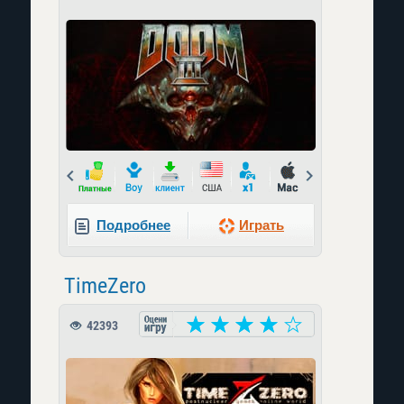
Prev
Next
Подробнее
Играть
TimeZero
42393