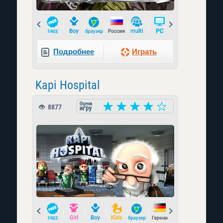
Prev
Next
Подробнее
Играть
Kapi Hospital
8877
Prev
Next