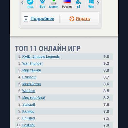
Prev
Next
Подробнее
Играть
ТОП 11 ОНЛАЙН ИГР
9.6
1.
RAID: Shadow Legends
9.3
2.
War Thunder
8.8
3.
Мир танков
8.7
4.
Crossout
8.6
5.
Mech Arena
8.5
6.
Warface
8.2
7.
Мир кораблей
7.9
8.
Stalcraft
7.8
9.
Калибр
7.5
10.
Enlisted
7.0
11.
Lost Ark