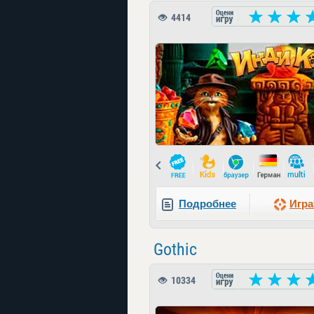
4414
Prev
Подробнее
Игра
Gothic
10334