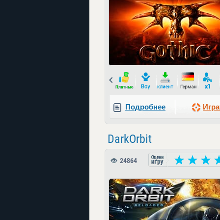
Prev
Подробнее
Игра
DarkOrbit
24864