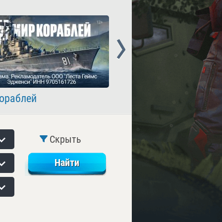
Next
ораблей
Crossout
Скрыть