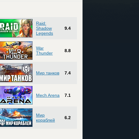
Raid:
Shadow
9.4
Legends
War
8.8
Thunder
Мир танков
7.4
Mech Arena
7.1
Мир
6.2
кораблей