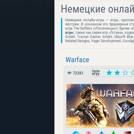
Немецкие онлай
Немецкие онлайн-игры — игры, произв
Австрии. В основном это браузерные стр
игра The Settlers («Поселенцы»). Кроме 
игры
, такие как серия игр «Готика», хорр
GmbH, Travian Games GmbH, Ubisoft Blue 
Related Designs, Yager Development, Goodg
Warface
72281