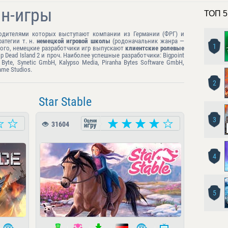
н-игры
ТОП 5
одителями которых выступают компании из Германии (ФРГ) и
атегии т. н.
немецкой игровой школы
(родоначальник жанра —
1
этого, немецкие разработчики игр выпускают
клиентские ролевые
ор Dead Island 2 и проч. Наиболее успешные разработчики: Bigpoint
Byte, Synetic GmbH, Kalypso Media, Piranha Bytes Software GmbH,
ame Studios.
2
Star Stable
3
31604
4
5