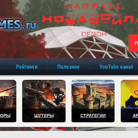
игры онлайн бе
Рейтинги
Полезное
YouTube канал
ТОРЫ
ШУТЕРЫ
СТРАТЕГИИ
А