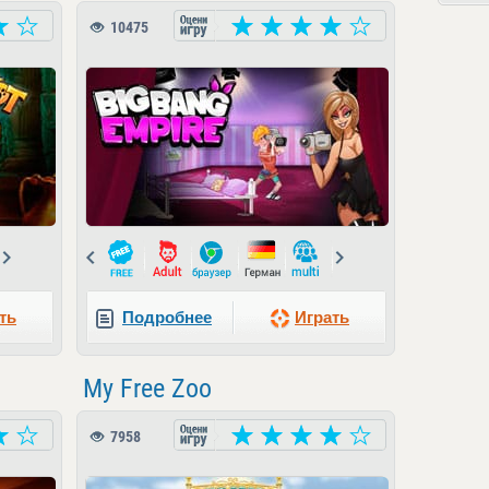
10475
Next
Prev
Next
ть
Подробнее
Играть
My Free Zoo
7958