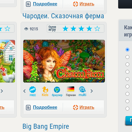
Подробнее
Играть
Чародеи. Сказочная ферма
Ка
9215
игр
Next
Prev
Next
ть
Подробнее
Играть
Big Bang Empire