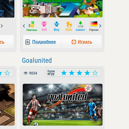
Next
Prev
Next
ть
Подробнее
Играть
Goalunited
9034