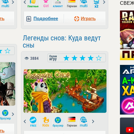
Next
Prev
Next
СВЕЖ
ть
Подробнее
Играть
Легенды снов: Куда ведут
сны
3884
Next
Prev
Next
ть