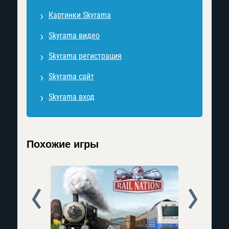
Картинки Skyrama
Skyrama видео
Skyrama регистрация
Skyrama сайт
Skyrama вход
Похожие игры
Prev
Next