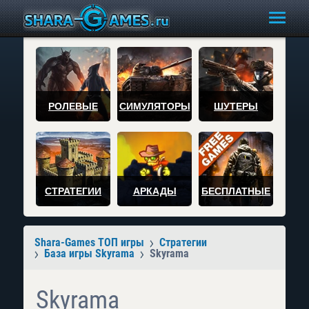
РОЛЕВЫЕ
СИМУЛЯТОРЫ
ШУТЕРЫ
СТРАТЕГИИ
АРКАДЫ
БЕСПЛАТНЫЕ
Shara-Games ТОП игры
Стратегии
База игры Skyrama
Skyrama
Skyrama