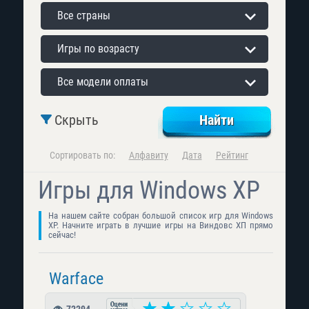
Все страны
Игры по возрасту
Все модели оплаты
Скрыть
Сортировать по:
Алфавиту
Дата
Рейтинг
Игры для Windows XP
На нашем сайте собран большой список игр для Windows
XP. Начните играть в лучшие игры на Виндовс ХП прямо
сейчас!
Warface