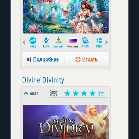
Prev
Next
Подробнее
Играть
Divine Divinity
6042