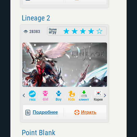
Lineage 2
28383
Prev
Next
Подробнее
Играть
Point Blank