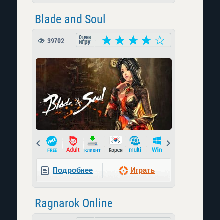
Blade and Soul
39702
Prev
Next
Подробнее
Играть
Ragnarok Online