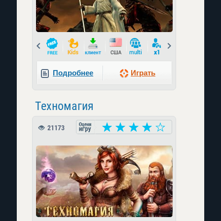
Prev
Next
Подробнее
Играть
Техномагия
21173