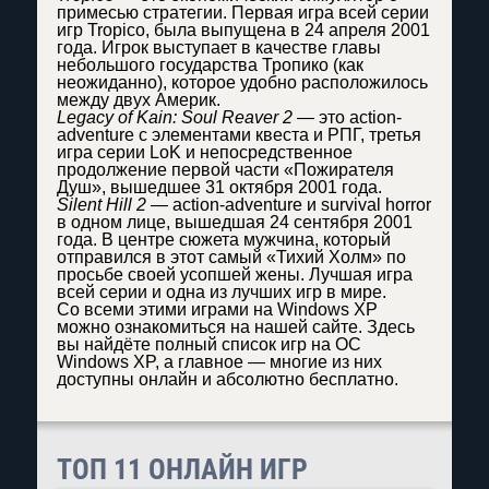
примесью стратегии. Первая игра всей серии
игр Tropico, была выпущена в 24 апреля 2001
года. Игрок выступает в качестве главы
небольшого государства Тропико (как
неожиданно), которое удобно расположилось
между двух Америк.
Legacy of Kain: Soul Reaver 2
— это action-
adventure с элементами квеста и РПГ, третья
игра серии LoK и непосредственное
продолжение первой части «Пожирателя
Душ», вышедшее 31 октября 2001 года.
Silent Hill 2
— action-adventure и survival horror
в одном лице, вышедшая 24 сентября 2001
года. В центре сюжета мужчина, который
отправился в этот самый «Тихий Холм» по
просьбе своей усопшей жены. Лучшая игра
всей серии и одна из лучших игр в мире.
Со всеми этими играми на Windows XP
можно ознакомиться на нашей сайте. Здесь
вы найдёте полный список игр на ОС
Windows XP, а главное — многие из них
доступны онлайн и абсолютно бесплатно.
ТОП 11 ОНЛАЙН ИГР