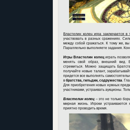
Властелин колец игра
заключается в т
участвовать в разных сражениях. Сил
между собой сражаться. К тому же, вы
Параллельно выполняете задания. Коне
Игры Властелин колец
играть позвол
менять свой образ, внешний вид. 
стремиться. Можно защищать Братств
получайте новые талант, зарабатывайт
придется все выполнять самостоятельн
в
братства, гильдии, содружества
. Гл
Для приобретения новых нужных предм
участниками, устраивать аукционы. То
Властелин колец
– это не только бор
мирная жизнь. Игроки устраиваются 
приятно проводить время.