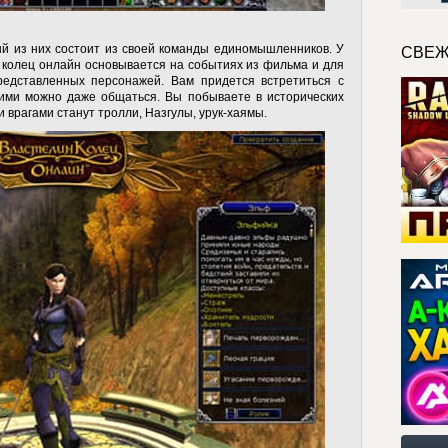
ый из них состоит из своей команды единомышленников. У
СВЕЖ
 колец онлайн
основывается на событиях из фильма и для
редставленных персонажей. Вам придется встретиться с
ними можно даже общаться. Вы побываете в исторических
 врагами станут тролли, Назгулы, урук-хаямы.