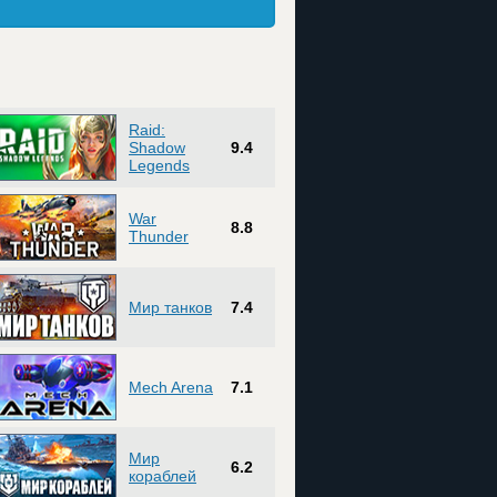
Raid:
Shadow
9.4
Legends
War
8.8
Thunder
Мир танков
7.4
Mech Arena
7.1
Мир
6.2
кораблей