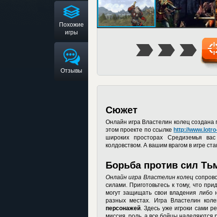
Похожие
игры
Отзывы
Сюжет
Онлайн игра Властелин колец
создана 
этом проекте по ссылке
http://www.lotr
широких просторах Средиземья вас
колдовством. А вашим врагом в игре ст
Борьба против сил Ть
Онлайн игра Властелин колец
сопрово
силами. Приготовьтесь к тому, что пр
могут защищать свои владения либо н
разных местах. Игра Властелин кол
персонажей
. Здесь уже игроки сами р
миссия, роль, а все бойцы наделяются