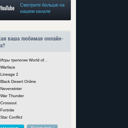
Смотрите больше на
нашем канале
кая ваша любимая онлайн-
а?
Игры трилогии World of...
Warface
Lineage 2
Black Desert Online
Neverwinter
War Thunder
Crossout
Fortnite
Star Conflict