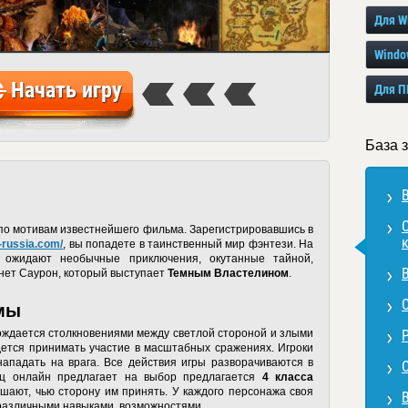
Для W
Windo
Начать игру
Для П
База 
по мотивам известнейшего фильма. Зарегистрировавшись в
o-russia.com/
, вы попадете в таинственный мир фэнтези. На
 ожидают необычные приключения, окутанные тайной,
анет Саурон, который выступает
Темным Властелином
.
мы
ждается столкновениями между светлой стороной и злыми
идется принимать участие в масштабных сражениях. Игроки
ападать на врага. Все действия игры разворачиваются в
ец онлайн предлагает на выбор предлагается
4 класса
ешают, чью сторону им принять. У каждого персонажа своя
 различными навыками, возможностями.