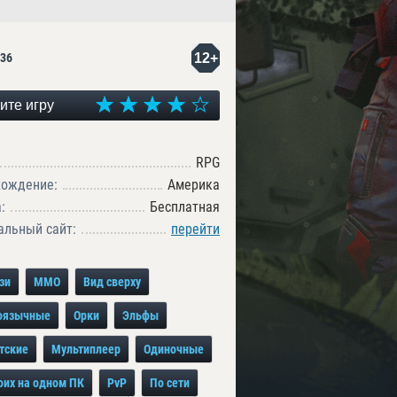
12+
36
ите игру
RPG
хождение:
Америка
:
Бесплатная
льный сайт:
перейти
зи
MMO
Вид сверху
оязычные
Орки
Эльфы
тские
Мультиплеер
Одиночные
оих на одном ПК
PvP
По сети