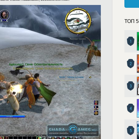
ТОП 5
1
2
3
4
5