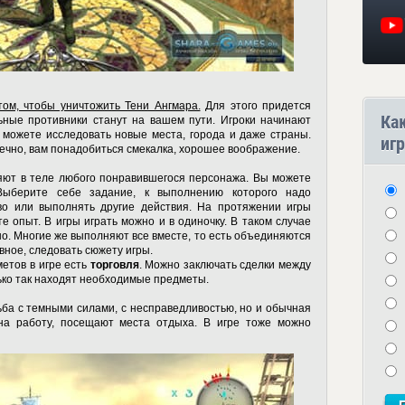
ом, чтобы уничтожить Тени Ангмара.
Для этого придется
Ка
ьные противники станут на вашем пути. Игроки начинают
 можете исследовать новые места, города и даже страны.
игр
чно, вам понадобиться смекалка, хорошее воображение.
яют в теле любого понравившегося персонажа. Вы можете
Выберите себе задание, к выполнению которого надо
о или выполнять другие действия. На протяжении игры
е опыт. В игры играть можно и в одиночку. В таком случае
о. Многие же выполняют все вместе, то есть объединяются
авное, следовать сюжету игры.
етов в игре есть
торговля
. Можно заключать сделки между
лько так находят необходимые предметы.
ьба с темными силами, с несправедливостью, но и обычная
на работу, посещают места отдыха. В игре тоже можно