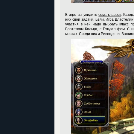
В игре вы увидите
семь классов
. Кажд
них свои задачи, цели.
Игра Властелин
участия в ней надо выбрать класс п
Братством Кольца, с Гэндальфом. С 
местах. Среди них и Ривенделл. Вашими