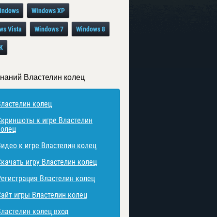
indows
Windows XP
ws Vista
Windows 7
Windows 8
К
знаний Властелин колец
Властелин колец
Скриншоты к игре Властелин
колец
Видео к игре Властелин колец
Скачать игру Властелин колец
Регистрация Властелин колец
Сайт игры Властелин колец
Властелин колец вход