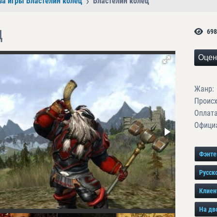
за игры Властелин колец
Властелин колец
ц
698
Оцен
Жанр:
Проис
Оплата
Официа
Фэнте
Русск
Клиен
На дв