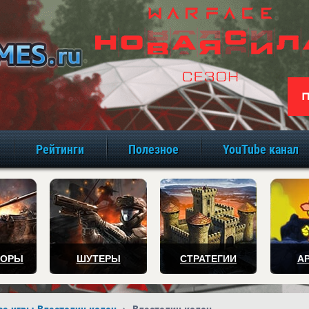
игры онлайн бе
Рейтинги
Полезное
YouTube канал
ТОРЫ
ШУТЕРЫ
СТРАТЕГИИ
А