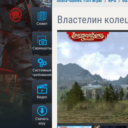
Shara-Games ТОП игры
RPG
Ба
Властелин коле
Сюжет
Скриншоты
Системные
требования
Видео
Скачать
игру