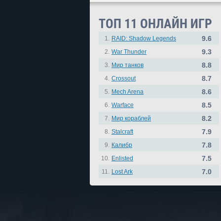
ТОП 11 ОНЛАЙН ИГР
9.6
1.
RAID: Shadow Legends
9.3
2.
War Thunder
8.8
3.
Мир танков
8.7
4.
Crossout
8.6
5.
Mech Arena
8.5
6.
Warface
8.2
7.
Мир кораблей
7.9
8.
Stalcraft
7.8
9.
Калибр
7.5
10.
Enlisted
7.0
11.
Lost Ark