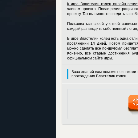
К игре
Властелин колец онлайн регис
членом проекта. После регистрации в
проекту. Так вы сможете следить за соб
Пользоваться своей учетной записью
каждый раз вводить собственный логин,
В игре Властелин колец есть одна отл
протяжении
14 дней
. Потом придется
можно сделать все по-другому, беспла
Конечно, все старые достижения бу
официальном сайте игры.
База знаний вам поможет ознакомит
прохождения Властелин колец