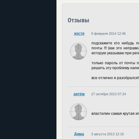
Отзывы
костя
9 февраля 2014 12:46
подскажите кто нибудь 
почты !!! (как это непра
которую указываю при рег
только пароль от почты п
решить эту проблему напиш
все отлично я разобрался!!!
артём
27 октября 2013 07:24
властилин самая крутая иг
Дима
3 августа 2013 12:16