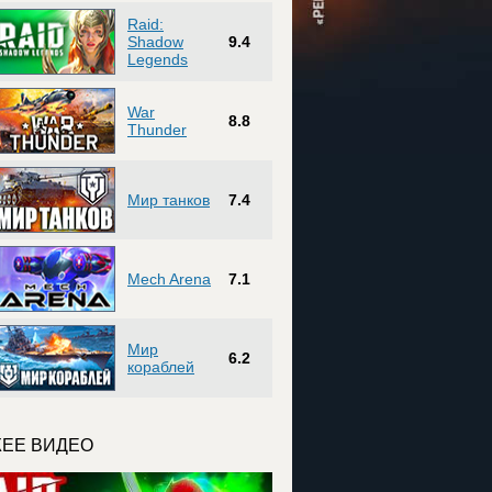
Raid:
Shadow
9.4
Legends
War
8.8
Thunder
Мир танков
7.4
Mech Arena
7.1
Мир
6.2
кораблей
ЕЕ ВИДЕО