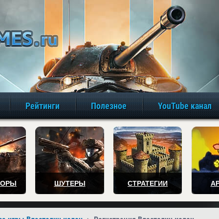
игры онлайн бе
Рейтинги
Полезное
YouTube канал
ТОРЫ
ШУТЕРЫ
СТРАТЕГИИ
А