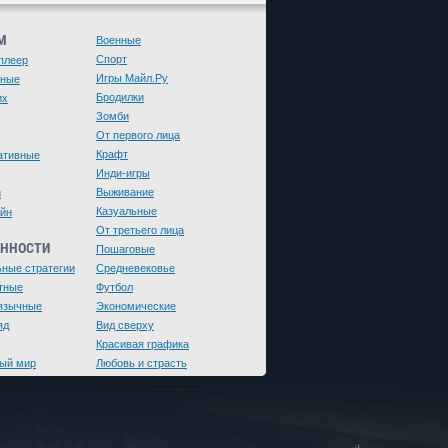
М
Военные
Спорт
плеер
Игры Майл.Ру
чные
Бродилки
их
Зомби
От первого лица
Крафт
ативные
Инди-игры
Выживание
и
Казуальные
йн
От третьего лица
ЕННОСТИ
Пошаговые
ьные стратегии
Средневековье
тные
Футбол
язычные
Экономические
яд
Вид сверху
Красивая графика
ый мир
Любовь и страсть