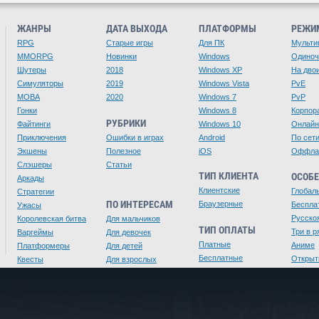
ЖАНРЫ
ДАТА ВЫХОДА
ПЛАТФОРМЫ
РЕЖИ
RPG
Старые игры
Для ПК
Мульти
MMORPG
Новинки
Windows
Одино
Шутеры
2018
Windows XP
На дво
Симуляторы
2019
Windows Vista
PvE
MOBA
2020
Windows 7
PvP
Гонки
Windows 8
Корпор
РУБРИКИ
Файтинги
Windows 10
Онлайн
Приключения
Ошибки в играх
Android
По сет
Экшены
Полезное
iOS
Оффла
Слэшеры
Статьи
ТИП КЛИЕНТА
ОСОБ
Аркады
Клиентские
Глобал
Стратегии
ПО ИНТЕРЕСАМ
Браузерные
Беспла
Ужасы
Русско
Королевская битва
Для мальчиков
ТИП ОПЛАТЫ
Три в р
Варгеймы
Для девочек
Платные
Аниме
Платформеры
Для детей
Бесплатные
Открыт
Квесты
Для взрослых