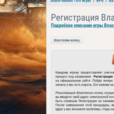
Shara-Games ТОП игры
RPG
Ба
Регистрация Вл
Подробное описание игры Влас
Властелин колец
Каждому игроку предоставляет учетн
процесс под названием -
Регистрация
на официальном сайте. Пойдя легкую р
записи у вас есть пароль. Его никому н
Регистрация Властелин колец
осущес
вы вводите свой адрес электронной по
быть сложным. Регистрация не занимае
После завершения этой процедуры, вы
вдруг у вас возникли проблемы, тогда н