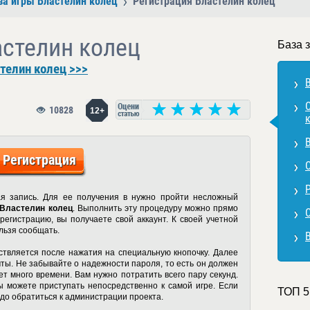
за игры Властелин колец
Регистрация Властелин колец
астелин колец
База 
телин колец >>>
10828
12+
Регистрация
ая запись. Для ее получения в нужно пройти несложный
 Властелин колец
. Выполнить эту процедуру можно прямо
егистрацию, вы получаете свой аккаунт. К своей учетной
ельзя сообщать.
твляется после нажатия на специальную кнопочку. Далее
чты. Не забывайте о надежности пароля, то есть он должен
т много времени. Вам нужно потратить всего пару секунд.
 можете приступать непосредственно к самой игре. Если
ТОП 5
адо обратиться к администрации проекта.