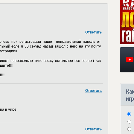
Ответить
почему при регистрации пишет неправильный пароль от
вельный есле я 30 секунд назад зашол с него на эту почту
истрации!!
ишет неправельно типо ввожу остальное все верно ( как
ите!!!!
!!!
Ка
Ответить
игр
ра в мире
Ответить