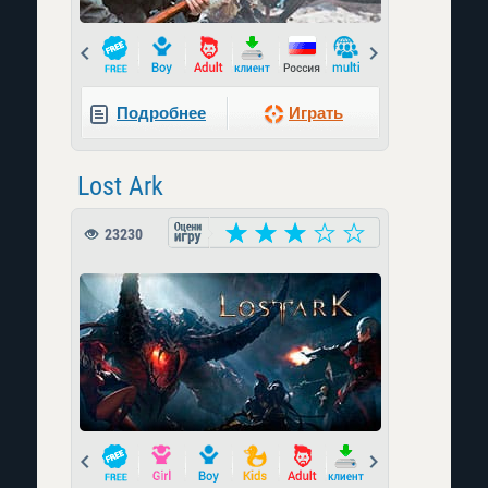
Prev
Next
Подробнее
Играть
Lost Ark
23230
Prev
Next