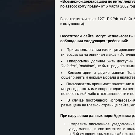
«Всемирной декларацией по интеллекту
по авторскому праву»
от 6 марта 2002 го
В соответствии со ст. 1271 Г.К РФ на Сай
в окружности).
Посетители сайта могут использовать
соблюдении следующих требований:
При использовании и/или цитировании
гиперссылка на оригинал в виде «Источни
Гиперссылки должны быть доступны 
"noindex"
,
"nofollow"
, не быть редиректными 
Комментарии и другие записи Поль
общепринятым нормам морали и нравстве
Пользователь принимает положение о т
могут содержать или сопровождается рекл
не несет какой-либо ответственности и не
В случае постоянного использован
размещена на главной странице сайта, ко
При нарушении данных норм Администра
Отправить письменное уведомлени
уведомление, в соответствии с пол
собой удаление ссылок на сайт, котор