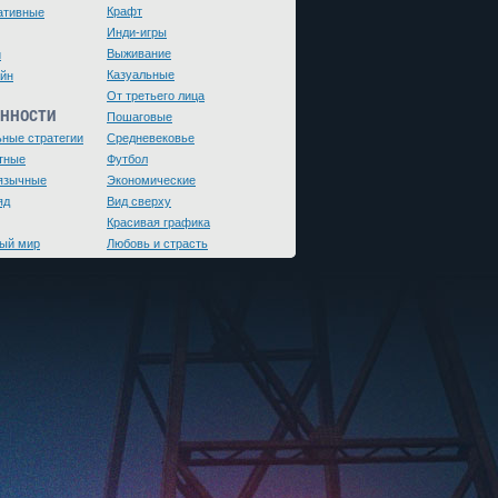
Крафт
ативные
Инди-игры
Выживание
и
Казуальные
йн
От третьего лица
ЕННОСТИ
Пошаговые
ьные стратегии
Средневековье
тные
Футбол
язычные
Экономические
яд
Вид сверху
Красивая графика
ый мир
Любовь и страсть