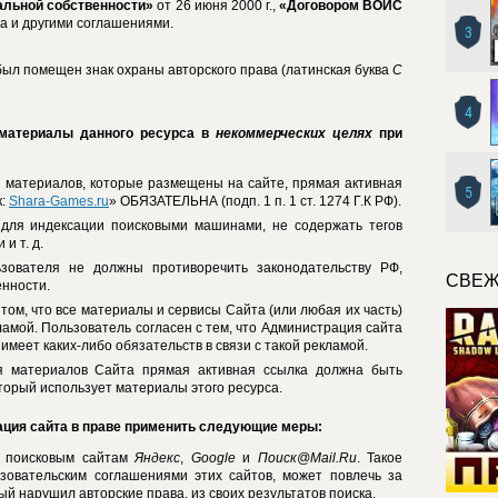
альной собственности»
от 26 июня 2000 г.,
«Договором ВОИС
да и другими соглашениями.
3
т был помещен знак охраны авторского права (латинская буква
C
4
 материалы данного ресурса в
некоммерческих целях
при
 материалов, которые размещены на сайте, прямая активная
5
к:
Shara-Games.ru
» ОБЯЗАТЕЛЬНА (подп. 1 п. 1 ст. 1274 Г.К РФ).
для индексации поисковыми машинами, не содержать тегов
и т. д.
зователя не должны противоречить законодательству РФ,
СВЕЖ
нности.
ом, что все материалы и сервисы Сайта (или любая их часть)
амой. Пользователь согласен с тем, что Администрация сайта
 имеет каких-либо обязательств в связи с такой рекламой.
ия материалов Сайта прямая активная ссылка должна быть
торый использует материалы этого ресурса.
ция сайта в праве применить следующие меры:
е поисковым сайтам
Яндекс
,
Google
и
Поиск@Mail.Ru
. Такое
ьзовательским соглашениями этих сайтов, может повлечь за
ый нарушил авторские права, из своих результатов поиска.