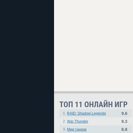
ТОП 11 ОНЛАЙН ИГР
9.6
1.
RAID: Shadow Legends
9.3
2.
War Thunder
8.8
3.
Мир танков