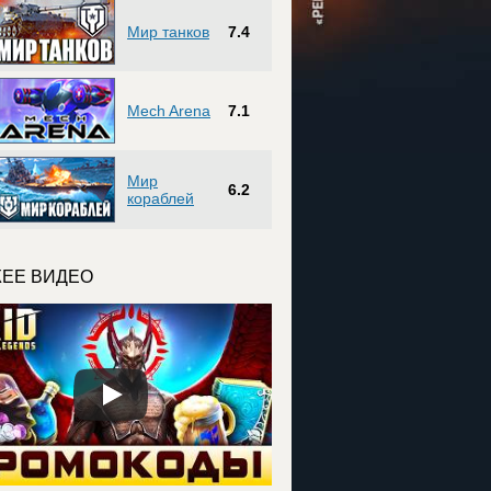
Мир танков
7.4
Mech Arena
7.1
Мир
6.2
кораблей
ЕЕ ВИДЕО