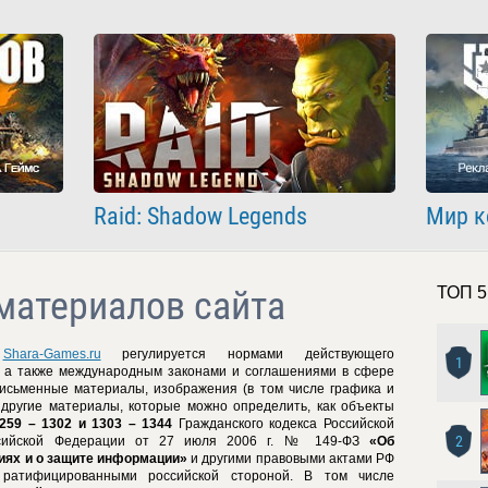
Raid: Shadow Legends
Мир к
материалов сайта
ТОП 5
а
Shara-Games.ru
регулируется нормами действующего
1
, а также международным законами и соглашениями в сфере
письменные материалы, изображения (в том числе графика и
и другие материалы, которые можно определить, как объекты
259 – 1302 и 1303 – 1344
Гражданского кодекса Российской
2
ссийской Федерации от 27 июля 2006 г. № 149-ФЗ
«Об
ях и о защите информации»
и другими правовыми актами РФ
ратифицированными российской стороной. В том числе