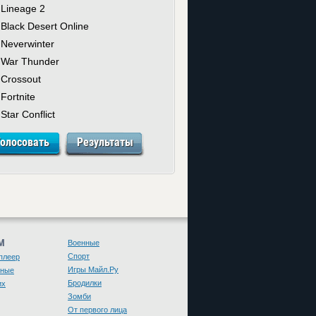
Lineage 2
Black Desert Online
Neverwinter
War Thunder
Crossout
Fortnite
Star Conflict
М
Военные
Спорт
плеер
Игры Майл.Ру
чные
Бродилки
их
Зомби
От первого лица