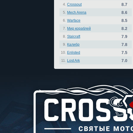
8.7
4.
Crossout
8.6
5.
Mech Arena
8.5
6.
Warface
8.2
7.
Мир кораблей
7.9
8.
Stalcraft
7.8
9.
Калибр
7.5
10.
Enlisted
7.0
11.
Lost Ark