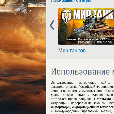
Shara-Games ТОП игры
Prev
nder
Мир танков
Использование 
Использование материалов сайт
законодательства Российской Федерации
охраны авторских и смежных прав. Все 
дизайн ресурса), звуко- и видеозаписи 
авторского права, защищены
статьями 1
Федерации, Федеральным законом Ро
информации, информационных технологи
и международным правовыми актами, 