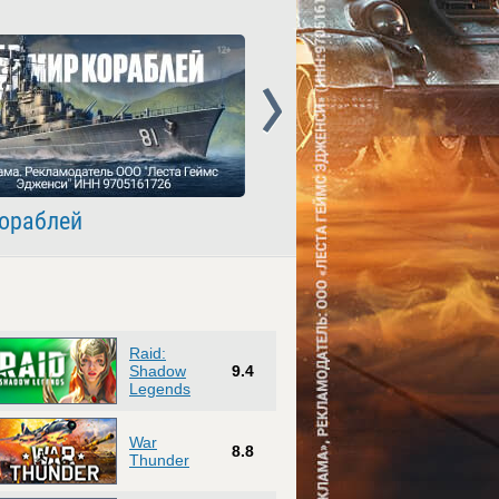
Next
ораблей
Crossout
Raid:
Shadow
9.4
Legends
War
8.8
Thunder