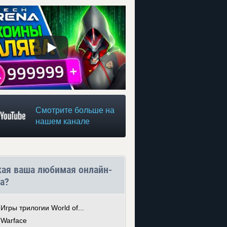
Смотрите больше на
нашем канале
кая ваша любимая онлайн-
а?
Игры трилогии World of...
Warface