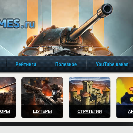
игры онлайн бе
Рейтинги
Полезное
YouTube канал
ТОРЫ
ШУТЕРЫ
СТРАТЕГИИ
А