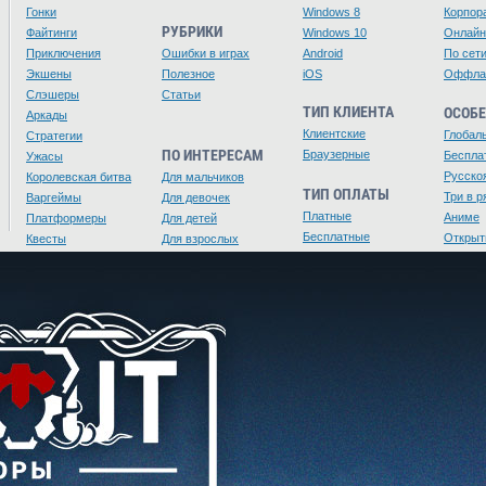
Гонки
Windows 8
Корпор
РУБРИКИ
Файтинги
Windows 10
Онлайн
Приключения
Ошибки в играх
Android
По сет
Экшены
Полезное
iOS
Оффла
Слэшеры
Статьи
ТИП КЛИЕНТА
ОСОБ
Аркады
Клиентские
Глобал
Стратегии
ПО ИНТЕРЕСАМ
Браузерные
Беспла
Ужасы
Русско
Королевская битва
Для мальчиков
ТИП ОПЛАТЫ
Три в р
Варгеймы
Для девочек
Платные
Аниме
Платформеры
Для детей
Бесплатные
Открыт
Квесты
Для взрослых