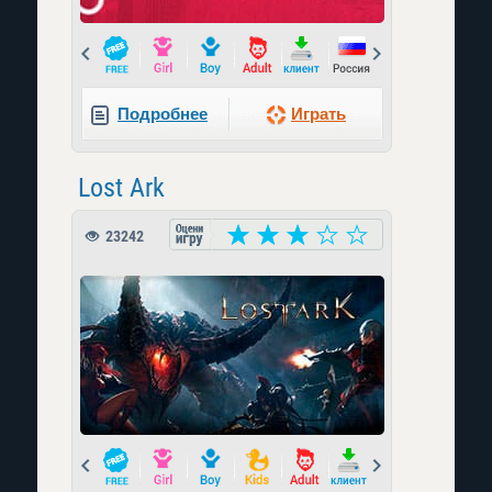
Prev
Next
Подробнее
Играть
Lost Ark
23242
Prev
Next