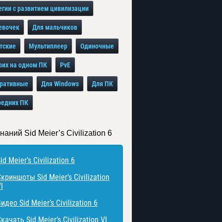
егии с развитием цивилизации
евочек
Для мальчиков
тские
Мультиплеер
Одиночные
оих на одном ПК
PvE
ративные
Для Windows
Для ПК
редних ПК
наний Sid Meier’s Civilization 6
id Meier’s Civilization 6
криншоты Sid Meier’s Civilization
I
идео Sid Meier’s Civilization 6
качать Sid Meier’s Civilization VI