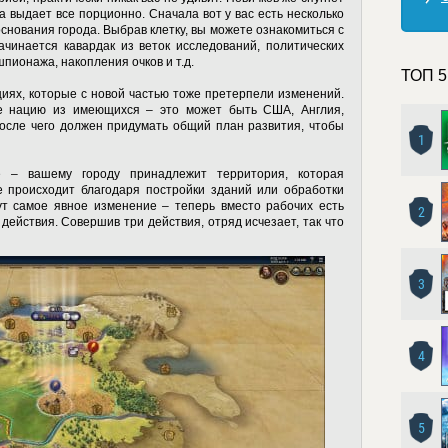
а выдает все порционно. Сначала вот у вас есть несколько
основания города. Выбрав клетку, вы можете ознакомиться с
ачинается кавардак из веток исследований, политических
шпионажа, накопления очков и т.д.
ТОП 5
циях, которые с новой частью тоже претерпели изменений.
е нацию из имеющихся – это может быть США, Англия,
после чего должен придумать общий план развития, чтобы
1
е – вашему городу принадлежит территория, которая
 происходит благодаря постройки зданий или обработки
ут самое явное изменение – теперь вместо рабочих есть
2
действия. Совершив три действия, отряд исчезает, так что
3
4
5