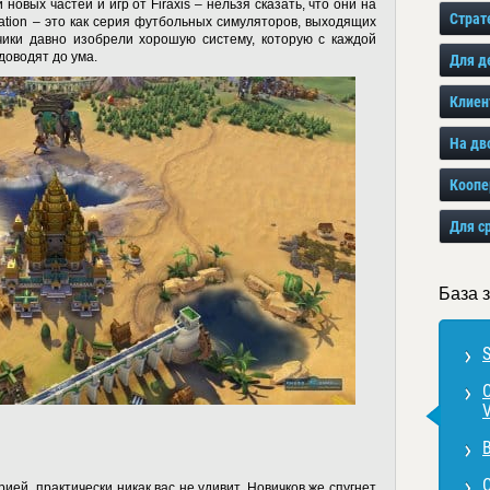
новых частей и игр от Firaxis – нельзя сказать, что они на
Страт
ization – это как серия футбольных симуляторов, выходящих
чики давно изобрели хорошую систему, которую с каждой
доводят до ума.
Для д
Клиен
На дв
Коопе
Для с
База з
S
С
V
В
С
ией, практически никак вас не удивит. Новичков же спугнет