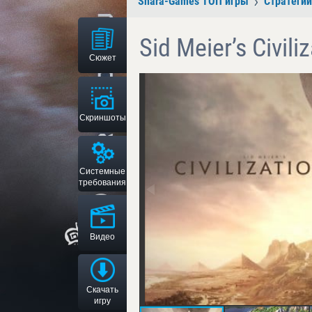
Shara-Games ТОП игры
Стратегии
Sid Meier’s Civili
Сюжет
Скриншоты
Системные
требования
Видео
Скачать
игру