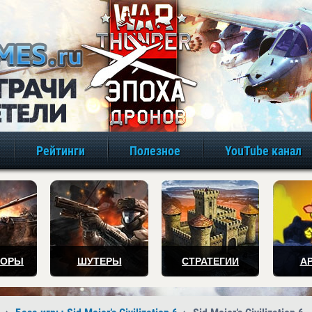
игры онлайн бе
Рейтинги
Полезное
YouTube канал
ТОРЫ
ШУТЕРЫ
СТРАТЕГИИ
А