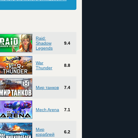
Raid:
Shadow
9.4
Legends
War
8.8
Thunder
Мир танков
7.4
Mech Arena
7.1
Мир
6.2
кораблей