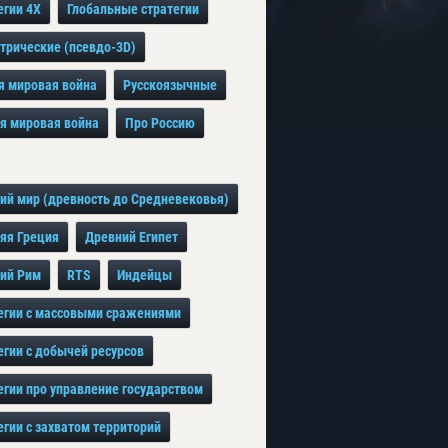
егии 4X
Глобальные стратегии
трические (псевдо-3D)
я мировая война
Русскоязычные
я мировая война
Про Россию
ий мир (древность до Средневековья)
яя Греция
Древний Египет
ий Рим
RTS
Индейцы
егии с массовыми сражениями
егии с добычей ресурсов
егии про управление государством
егии с захватом территорий