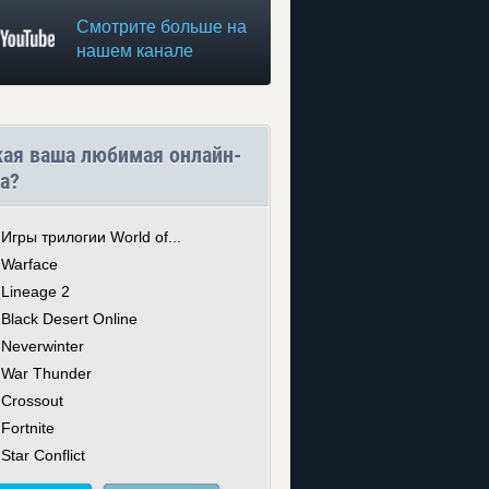
Смотрите больше на
нашем канале
кая ваша любимая онлайн-
а?
Игры трилогии World of...
Warface
Lineage 2
Black Desert Online
Neverwinter
War Thunder
Crossout
Fortnite
Star Conflict