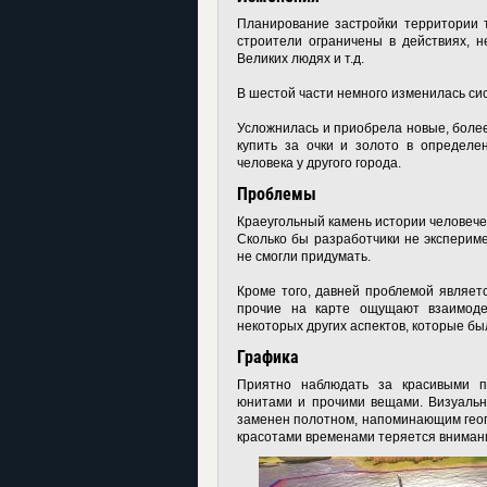
Планирование застройки территории т
строители ограничены в действиях, 
Великих людях и т.д.
В шестой части немного изменилась си
Усложнилась и приобрела новые, более
купить за очки и золото в определе
человека у другого города.
Проблемы
Краеугольный камень истории человечест
Сколько бы разработчики не эксперим
не смогли придумать.
Кроме того, давней проблемой являетс
прочие на карте ощущают взаимоде
некоторых других аспектов, которые бы
Графика
Приятно наблюдать за красивыми пр
юнитами и прочими вещами. Визуальн
заменен полотном, напоминающим геог
красотами временами теряется внимани