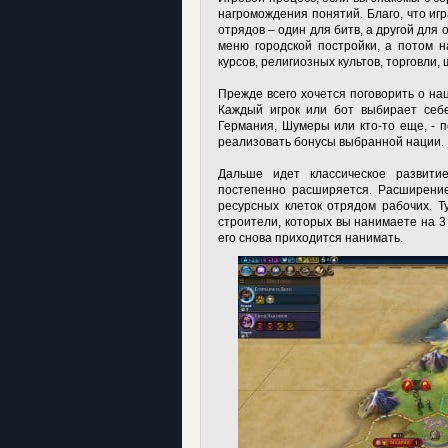
нагромождения понятий. Благо, что игр
отрядов – один для битв, а другой для 
меню городской постройки, а потом н
курсов, религиозных культов, торговли, 
Прежде всего хочется поговорить о на
Каждый игрок или бот выбирает себ
Германия, Шумеры или кто-то еще, - 
реализовать бонусы выбранной нации.
Дальше идет классическое развити
постепенно расширяется. Расширение
ресурсных клеток отрядом рабочих. Т
строители, которых вы нанимаете на 3 
его снова приходится нанимать.