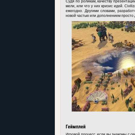
Судя по роликам, качеству презентаций 
мели, или что у них кризис идей. Civil
ежегодно. Другими словами, разработ
новой частью или дополнением просто 
Геймплей
Игровой процесс, если вы знакомы с сер