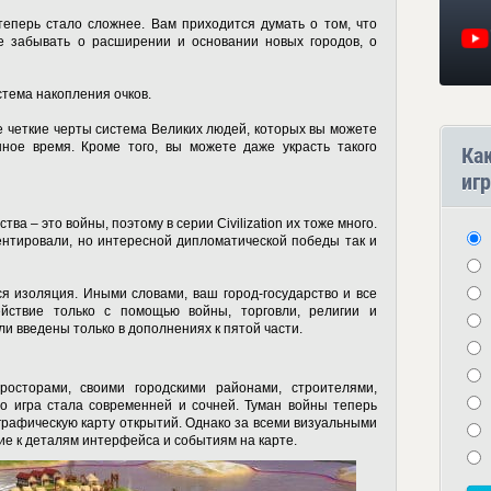
еперь стало сложнее. Вам приходится думать о том, что
не забывать о расширении и основании новых городов, о
стема накопления очков.
 четкие черты система Великих людей, которых вы можете
нное время. Кроме того, вы можете даже украсть такого
Ка
игр
ва – это войны, поэтому в серии Civilization их тоже много.
ентировали, но интересной дипломатической победы так и
я изоляция. Иными словами, ваш город-государство и все
йствие только с помощью войны, торговли, религии и
ли введены только в дополнениях к пятой части.
осторами, своими городскими районами, строителями,
о игра стала современней и сочней. Туман войны теперь
рафическую карту открытий. Однако за всеми визуальными
е к деталям интерфейса и событиям на карте.