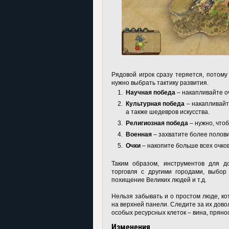
Рядовой игрок сразу теряется, потому
нужно выбрать тактику развития.
Научная победа
– накапливайте оч
Культурная победа
– накапливайт
а также шедевров искусства.
Религиозная победа
– нужно, что
Военная
– захватите более полов
Очки
– накопите больше всех очков
Таким образом, инструментов для д
торговля с другими городами, выбор
похищение Великих людей и т.д.
Нельзя забывать и о простом люде, ко
на верхней панели. Следите за их дов
особых ресурсных клеток – вина, прянос
Изменения