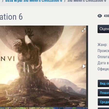
База игры Sid Meier’s Civilization 6
Sid Meier’s Civilization 6
zation 6
430
Оцен
Жанр:
Проис
Оплата
Дата в
Официа
Вид с
Поша
Средн