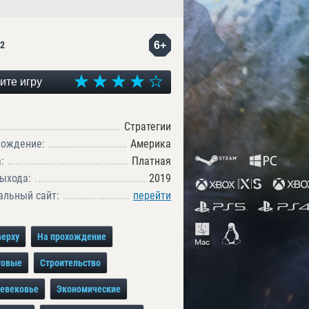
6+
2
ите игру
Стратегии
хождение:
Америка
:
Платная
ыхода:
2019
льный сайт:
перейти
верху
На прохождение
говые
Строительство
евековье
Экономические