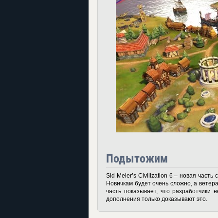
Подытожим
Sid Meier’s Civilization 6 – новая част
Новичкам будет очень сложно, а вете
часть показывает, что разработчики 
дополнения только доказывают это.