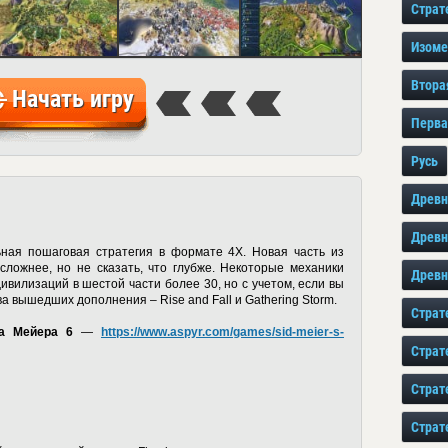
Страт
Изоме
Втора
Начать игру
Перва
Русь
Древн
Древн
бальная пошаговая стратегия в формате 4X. Новая часть из
ложнее, но не сказать, что глубже. Некоторые механики
Древн
ивилизаций в шестой части более 30, но с учетом, если вы
ва вышедших дополнения – Rise and Fall и Gathering Storm.
Страт
а Мейера 6
—
https://www.aspyr.com/games/sid-meier-s-
Страт
Страт
Страт