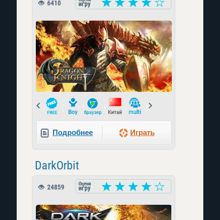
6410
Prev
Next
Подробнее
Играть
DarkOrbit
24859