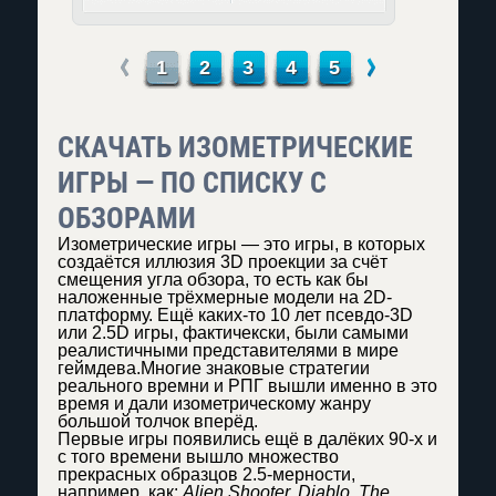
←
→
1
2
3
4
5
СКАЧАТЬ ИЗОМЕТРИЧЕСКИЕ
ИГРЫ — ПО СПИСКУ С
ОБЗОРАМИ
Изометрические игры — это игры, в которых
создаётся иллюзия 3D проекции за счёт
смещения угла обзора, то есть как бы
наложенные трёхмерные модели на 2D-
платформу. Ещё каких-то 10 лет псевдо-3D
или 2.5D игры, фактичекски, были самыми
реалистичными представителями в мире
геймдева.Многие знаковые стратегии
реального времни и РПГ вышли именно в это
время и дали изометрическому жанру
большой толчок вперёд.
Первые игры появились ещё в далёких 90-х и
с того времени вышло множество
прекрасных образцов 2.5-мерности,
например, как:
Alien Shooter, Diablo, The