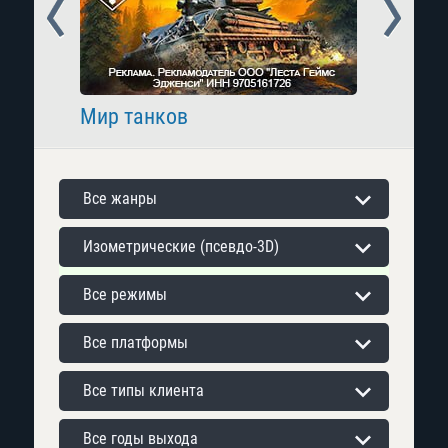
Prev
Next
Мир танков
Raid: 
Все жанры
Изометрические (псевдо-3D)
Все режимы
Все платформы
Все типы клиента
Все годы выхода