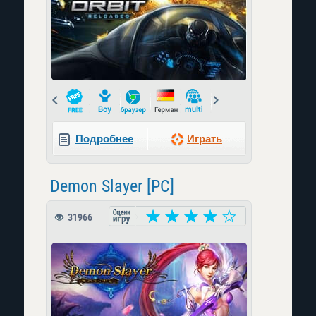
Prev
Next
Подробнее
Играть
Demon Slayer [PC]
31966