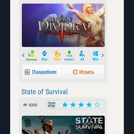
Prev
Next
Подробнее
Играть
State of Survival
8309