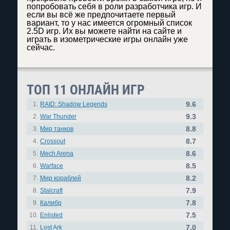
попробовать себя в роли разработчика игр. И
если вы всё же предпочитаете первый
вариант, то у нас имеется огромный список
2.5D игр. Их вы можете найти на сайте и
играть в изометрические игры онлайн уже
сейчас.
ТОП 11 ОНЛАЙН ИГР
9.6
1.
RAID: Shadow Legends
9.3
2.
War Thunder
8.8
3.
Мир танков
8.7
4.
Crossout
8.6
5.
Mech Arena
8.5
6.
Warface
8.2
7.
Мир кораблей
7.9
8.
Stalcraft
7.8
9.
Калибр
7.5
10.
Enlisted
7.0
11.
Lost Ark