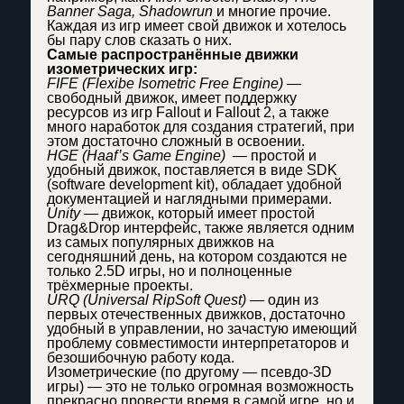
Banner Saga, Shadowrun
и многие прочие.
Каждая из игр имеет свой движок и хотелось
бы пару слов сказать о них.
Самые распространённые движки
изометрических игр:
FIFE (Flexibe Isometric Free Engine)
—
свободный движок, имеет поддержку
ресурсов из игр Fallout и Fallout 2, а также
много наработок для создания стратегий, при
этом достаточно сложный в освоении.
HGE (Haaf’s Game Engine)
— простой и
удобный движок, поставляется в виде SDK
(software development kit), обладает удобной
документацией и наглядными примерами.
Unity
— движок, который имеет простой
Drag&Drop интерфейс, также является одним
из самых популярных движков на
сегодняшний день, на котором создаются не
только 2.5D игры, но и полноценные
трёхмерные проекты.
URQ (Universal RipSoft Quest)
— один из
первых отечественных движков, достаточно
удобный в управлении, но зачастую имеющий
проблему совместимости интерпретаторов и
безошибочную работу кода.
Изометрические (по другому — псевдо-3D
игры) — это не только огромная возможность
прекрасно провести время в самой игре, но и