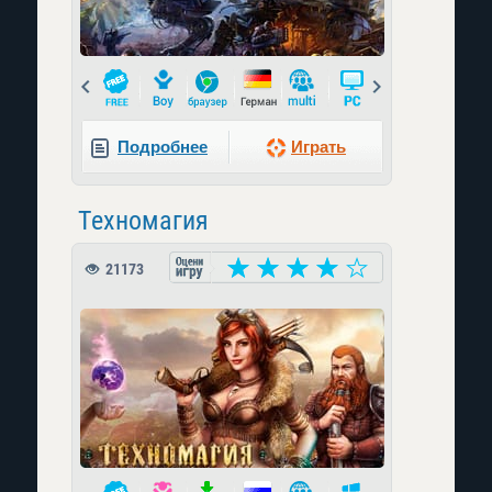
Prev
Next
Подробнее
Играть
Техномагия
21173