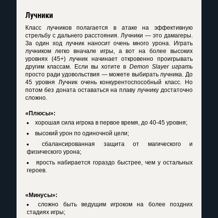
Лучники
Класс лучников полагается в атаке на эффективную
стрельбу с дальнего расстояния. Лучники — это дамагеры.
За один ход лучник наносит очень много урона. Играть
лучником легко вначале игры, а вот на более высоких
уровнях (45+) лучник начинает откровенно проигрывать
другим классам. Если вы хотите в
Demon Slayer играть
просто ради удовольствия — можете выбирать лучника. До
45 уровня Лучник очень конкурентоспособный класс. Но
потом без доната оставаться на плаву лучнику достаточно
сложно.
«Плюсы»:
хорошая сила игрока в первое время, до 40-45 уровня;
высокий урон по одиночной цели;
сбалансированная защита от магического и
физического урона;
ярость набирается гораздо быстрее, чем у остальных
героев.
«Минусы»:
сложно быть ведущим игроком на более поздних
стадиях игры;