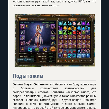
использования рун такой же, как и в других РПГ, так что
останавливаться на этом не стоит.
Подытожим
Demon Slayer Онлайн
— это бесплатная браузерная игра
с большим количеством возможностей для
самореализации игроков. Контента насколько много, что
порой не понимаешь, зачем нужно такое множество разных
вкладок, кнопочек, камней, рун и других вещей. Эта игра
вобрала в себя все что можно и даже больше. Самое
интересное, что во всей этой куче со временем можно легко