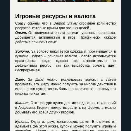
Игровые ресурсы и валюта
Сразу скажем, что в
Demon Slayer
огромное количество
ресурсов, которые нужны для разных целей.
Опыт.
От количества опыта зависит уровень персонажа.
Добывается активностью в игре. Практически каждое
действие приносит опыт.
Золото.
За золото покупается одежда и прокачивается в
кузнице. Золото – основная валюта. Золото используется
практически везде, однако это относительно не
дефицитный ресурс, так как выработка золота идет
беспрерывная.
Дару.
За Дару можно исследовать войско, а затем
прокачать его. Дару можно получить за многие действия в
игре, но его нужно очень большое количество, поэтому его
никогда не хватает.
Кианит.
Этот ресурс нужен для исследования технологий
в Академии. Кианит можно вырастить на ферме, а можно
добывать его, грабя других игроков.
Купоны.
Одна из двух донаторских валют. В отличие от
адаманта (об этом ниже), купоны можно получить игровым
способом. Нужны они для моментально окончания