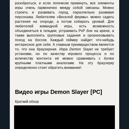
разобраться, и если логически прикинуть, все элементы
игры очень гармонично между собой связаны. Можно
строить и развивать город, параллельно развивая
персонажа. Любителям «Веселой фермы» можно садить
растения на огороде, а потом собирать урожай. Для
любителей командной игры, есть возможность
объединяться в гильдии, устраивать PvP бои на арене, а
также выполнять групповые задания и организовывать
поход на боссов. Каждый геймер найдет что-нибудь
интересное для себя. А главным преимуществом является
то, что она браузерная.
Игра Demon Slayer
не требует
установки, но по качеству игрового процесса и по
количеству контента её можно сравнивать с более
крупными платными аналогами. На эту браузерку
определенно стоит обратить внимание!
Видео игры Demon Slayer [PC]
Краткий обзор