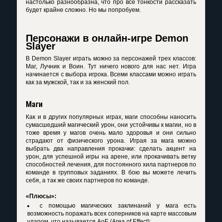
настолько разнообразна, что про все тонкости рассказать
будет крайне сложно. Но мы попробуем.
Персонажи в онлайн-игре Demon
Slayer
В
Demon Slayer играть
можно за персонажей трех классов:
Маг, Лучник и Воин. Тут ничего нового для нас нет. Игра
начинается с выбора игрока. Всеми классами можно играть
как за мужской, так и за женский пол.
Маги
Как и в других популярных играх, маги способны наносить
сумасшедший магический урон, они устойчивы к магии, но в
тоже время у магов очень мало здоровья и они сильно
страдают от физического урона. Играя за мага можно
выбрать два направления прокачки: сделать акцент на
урон, для успешной игры на арене, или прокачивать ветку
способностей лечения, для постоянного хила партнеров по
команде в групповых заданиях. В бою вы можете лечить
себя, а так же своих партнеров по команде.
«Плюсы»:
с помощью магических заклинаний у мага есть
возможность поражать всех соперников на карте массовым
ударом, что называется AoE (Area of Effect);