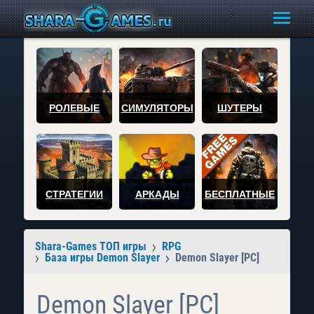
РОЛЕВЫЕ
СИМУЛЯТОРЫ
ШУТЕРЫ
СТРАТЕГИИ
АРКАДЫ
БЕСПЛАТНЫЕ
Shara-Games ТОП игры
RPG
База игры Demon Slayer
Demon Slayer [PC]
Demon Slayer [PC]