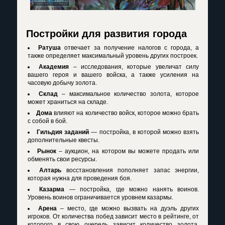
Постройки для развития города
Ратуша
отвечает за получение налогов с города, а
также определяет максимальный уровень других построек.
Академия
– исследования, которые увеличат силу
вашего героя и вашего войска, а также усиления на
часовую добычу золота.
Склад
– максимальное количество золота, которое
может храниться на складе.
Дома
влияют на количество войск, которое можно брать
с собой в бой.
Гильдия заданий
— постройка, в которой можно взять
дополнительные квесты.
Рынок
– аукцион, на котором вы можете продать или
обменять свои ресурсы.
Алтарь
восстановления пополняет запас энергии,
которая нужна для проведения боя.
Казарма
— постройка, где можно нанять воинов.
Уровень воинов ограничивается уровнем казармы.
Арена
– место, где можно вызвать на дуэль других
игроков. От количества побед зависит место в рейтинге, от
которого в свою очередь зависит количество золота,