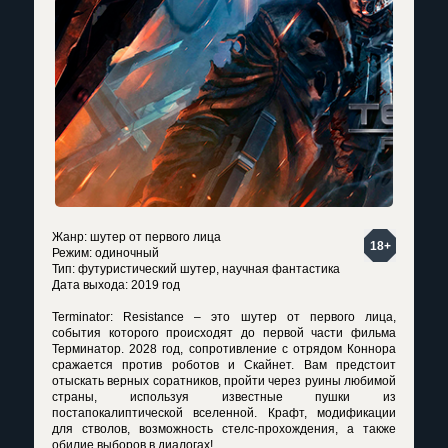
Жанр: шутер от первого лица
18+
Режим: одиночный
Тип: футуристический шутер, научная фантастика
Дата выхода: 2019 год
Terminator: Resistance – это шутер от первого лица,
события которого происходят до первой части фильма
Терминатор. 2028 год, сопротивление с отрядом Коннора
сражается против роботов и Скайнет. Вам предстоит
отыскать верных соратников, пройти через руины любимой
страны, используя известные пушки из
постапокалиптической вселенной. Крафт, модификации
для стволов, возможность стелс-прохождения, а также
обилие выборов в диалогах!