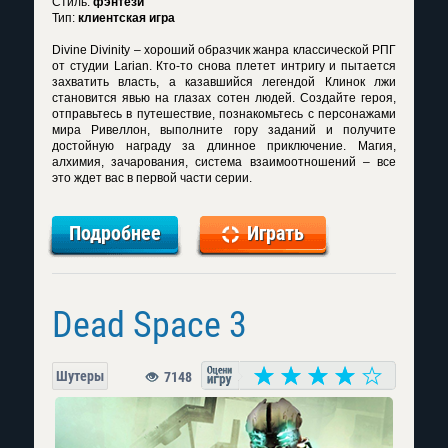
Стиль:
фэнтези
Тип:
клиентская игра
Divine Divinity – хороший образчик жанра классической РПГ
от студии Larian. Кто-то снова плетет интригу и пытается
захватить власть, а казавшийся легендой Клинок лжи
становится явью на глазах сотен людей. Создайте героя,
отправьтесь в путешествие, познакомьтесь с персонажами
мира Ривеллон, выполните гору заданий и получите
достойную награду за длинное приключение. Магия,
алхимия, зачарования, система взаимоотношений – все
это ждет вас в первой части серии.
Подробнее
Играть
Dead Space 3
Шутеры
7148