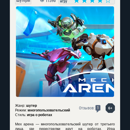
Шутеры
11390
Жанр:
шутер
1
Отзывов:
6+
Режим:
многопользовательский
Стиль:
игра о роботах
Мех арена — многопользовательский шутер от третьего
лица, где перестрелки идут на роботах. Игра