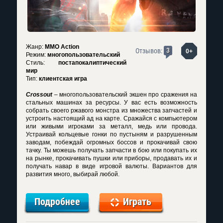
Жанр:
MMO Action
3
Отзывов:
0+
Режим:
многопользовательский
Стиль:
постапокалиптический
мир
Тип:
клиентская игра
Crossout
– многопользовательский экшен про сражения на
стальных машинах за ресурсы. У вас есть возможность
собрать своего ржавого монстра из множества запчастей и
устроить настоящий ад на карте. Сражайся с компьютером
или живыми игроками за металл, медь или провода.
Устраивай кольцевые гонки по пустыням и разрушенным
заводам, побеждай огромных боссов и прокачивай свою
тачку. Ты можешь получать запчасти в бою или покупать их
на рынке, прокачивать пушки или приборы, продавать их и
получать навар в виде игровой валюты. Вариантов для
развития много, выбирай любой.
Подробнее
Играть