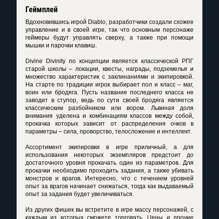
Геймплей
Вдохновившись игрой Diablo, разработчики создали схожее
управление и в своей игре, так что основным персонаже
геймеры будут управлять сверху, а также при помощи
мышки и парочки клавиш.
Divine Divinity по концепции является классической РПГ
старой школы – локации, квесты, награды, подземелья и
множество характеристик с заклинаниями и экипировкой.
На старте по традиции игрок выбирает пол и класс – маг,
воин или бродяга. Пусть название последнего класса не
заводит в ступор, ведь по сути своей бродяга является
классическим разбойником или вором. Львиная доля
внимания уделена и комбинациям классов между собой,
прокачка которых зависит от распределения очков в
параметры – сила, проворство, телосложение и интеллект.
Ассортимент экипировки в игре приличный, а для
использования некоторых экземпляров предстоит до
достаточного уровня прокачать один из параметров. Для
прокачки необходимо проходить задания, а также убивать
монстров и врагов. Интересно, что с течением уровней
опыт за врагов начинает снижаться, тогда как выдаваемый
опыт за задания будет увеличиваться.
Из других фишек вы встретите в игре массу персонажей, с
каждым из которых сможете торговать. Цены и прочие