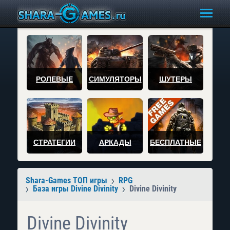
РОЛЕВЫЕ
СИМУЛЯТОРЫ
ШУТЕРЫ
СТРАТЕГИИ
АРКАДЫ
БЕСПЛАТНЫЕ
Shara-Games ТОП игры
RPG
База игры Divine Divinity
Divine Divinity
Divine Divinity