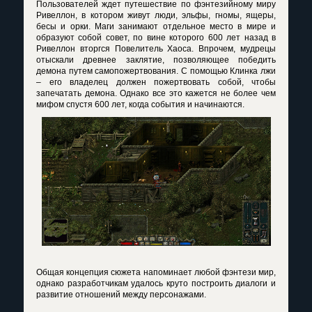
Пользователей ждет путешествие по фэнтезийному миру
Ривеллон, в котором живут люди, эльфы, гномы, ящеры,
бесы и орки. Маги занимают отдельное место в мире и
образуют собой совет, по вине которого 600 лет назад в
Ривеллон вторгся Повелитель Хаоса. Впрочем, мудрецы
отыскали древнее заклятие, позволяющее победить
демона путем самопожертвования. С помощью Клинка лжи
– его владелец должен пожертвовать собой, чтобы
запечатать демона. Однако все это кажется не более чем
мифом спустя 600 лет, когда события и начинаются.
Общая концепция сюжета напоминает любой фэнтези мир,
однако разработчикам удалось круто построить диалоги и
развитие отношений между персонажами.