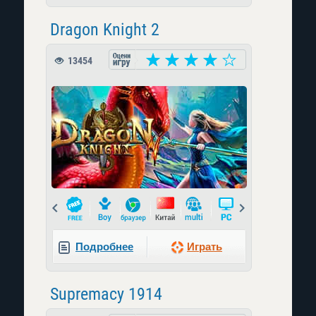
Dragon Knight 2
13454
Prev
Next
Подробнее
Играть
Supremacy 1914