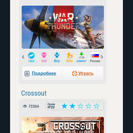
Prev
Next
Подробнее
Играть
Crossout
72364