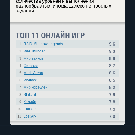
количества уровней и выполнения
разнообразных, иногда далеко не простых
заданий.
ТОП 11 ОНЛАЙН ИГР
9.6
1.
RAID: Shadow Legends
9.3
2.
War Thunder
8.8
3.
Мир танков
8.7
4.
Crossout
8.6
5.
Mech Arena
8.5
6.
Warface
8.2
7.
Мир кораблей
7.9
8.
Stalcraft
7.8
9.
Калибр
7.5
10.
Enlisted
7.0
11.
Lost Ark