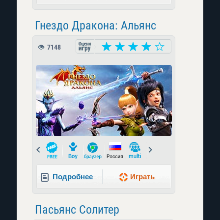
Гнездо Дракона: Альянс
7148
Prev
Next
Подробнее
Играть
Пасьянс Солитер