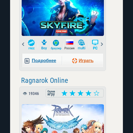
Prev
Next
Подробнее
Играть
Ragnarok Online
19346