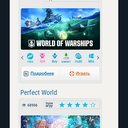
Prev
Next
Подробнее
Играть
Perfect World
68906