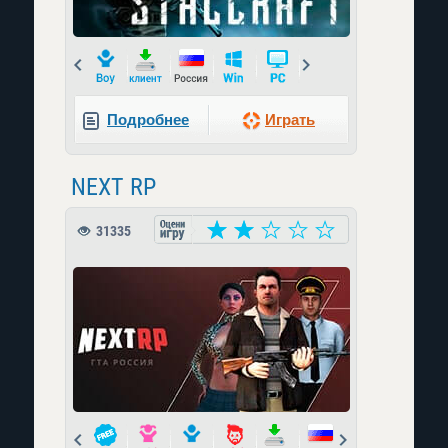
Prev
Next
Подробнее
Играть
NEXT RP
31335
Prev
Next