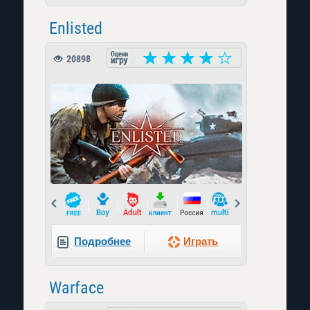
Enlisted
20898
Prev
Next
Подробнее
Играть
Warface