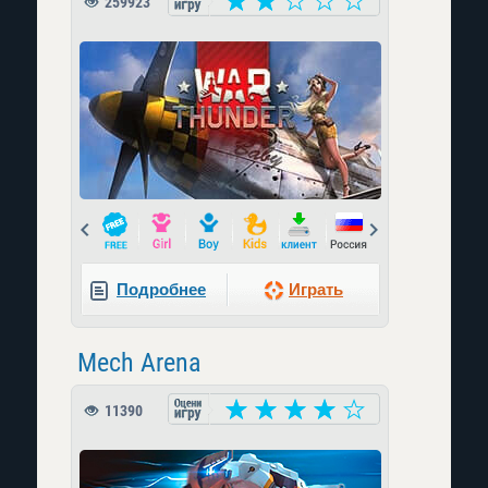
259923
Prev
Next
Подробнее
Играть
Mech Arena
11390