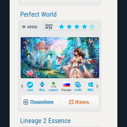
Perfect World
68906
Prev
Next
Подробнее
Играть
Lineage 2 Essence