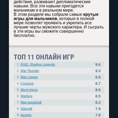
действия, развивают дипломатические
навыки. Все эти навыки пригодятся
мальчикам и в реальном мире.
В этом разделе мы собрали самые
крутые
игры для мальчиков
, которые в полной
мере позволят проявить и укрепить все
лучшие черты мужского характера. И сыграть
в эти игры вы сможете совершенно
бесплатно.
ТОП 11 ОНЛАЙН ИГР
9.6
1.
RAID: Shadow Legends
9.3
2.
War Thunder
8.8
3.
Мир танков
8.7
4.
Crossout
8.6
5.
Mech Arena
8.5
6.
Warface
8.2
7.
Мир кораблей
7.9
8.
Stalcraft
7.8
9.
Калибр