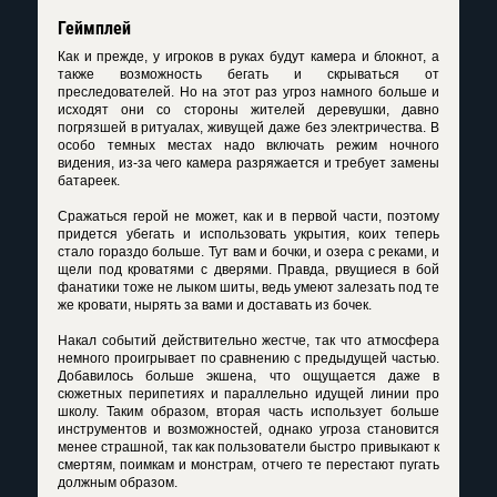
Геймплей
Как и прежде, у игроков в руках будут камера и блокнот, а
также возможность бегать и скрываться от
преследователей. Но на этот раз угроз намного больше и
исходят они со стороны жителей деревушки, давно
погрязшей в ритуалах, живущей даже без электричества. В
особо темных местах надо включать режим ночного
видения, из-за чего камера разряжается и требует замены
батареек.
Сражаться герой не может, как и в первой части, поэтому
придется убегать и использовать укрытия, коих теперь
стало гораздо больше. Тут вам и бочки, и озера с реками, и
щели под кроватями с дверями. Правда, рвущиеся в бой
фанатики тоже не лыком шиты, ведь умеют залезать под те
же кровати, нырять за вами и доставать из бочек.
Накал событий действительно жестче, так что атмосфера
немного проигрывает по сравнению с предыдущей частью.
Добавилось больше экшена, что ощущается даже в
сюжетных перипетиях и параллельно идущей линии про
школу. Таким образом, вторая часть использует больше
инструментов и возможностей, однако угроза становится
менее страшной, так как пользователи быстро привыкают к
смертям, поимкам и монстрам, отчего те перестают пугать
должным образом.