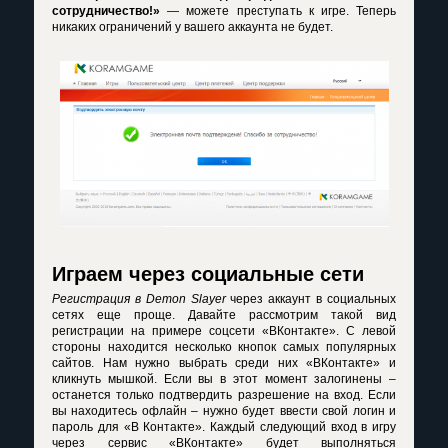
сотрудничество!»
— можете преступать к игре. Теперь
никаких ограничений у вашего аккаунта не будет.
Играем через социальные сети
Регистрация в Demon Slayer
через аккаунт в социальных
сетях еще проще. Давайте рассмотрим такой вид
регистрации на примере соцсети «ВКонтакте». С левой
стороны находится несколько кнопок самых популярных
сайтов. Нам нужно выбрать среди них «ВКонтакте» и
кликнуть мышкой. Если вы в этот момент залогинены –
останется только подтвердить разрешение на вход. Если
вы находитесь офлайн – нужно будет ввести свой логин и
пароль для «В Контакте». Каждый следующий вход в игру
через сервис «ВКонтакте» будет выполняться