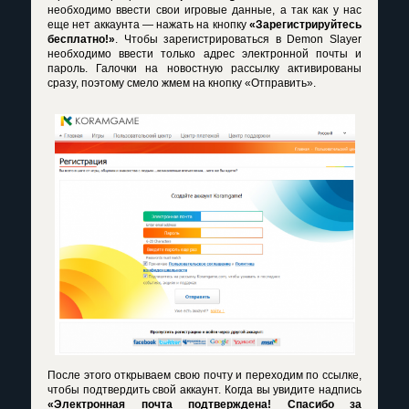
необходимо ввести свои игровые данные, а так как у нас
еще нет аккаунта — нажать на кнопку
«Зарегистрируйтесь
бесплатно!»
. Чтобы
зарегистрироваться в Demon Slayer
необходимо ввести только адрес электронной почты и
пароль. Галочки на новостную рассылку активированы
сразу, поэтому смело жмем на кнопку «Отправить».
После этого открываем свою почту и переходим по ссылке,
чтобы подтвердить свой аккаунт. Когда вы увидите надпись
«Электронная почта подтверждена! Спасибо за