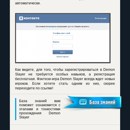
автоматически.
Как видите, для того, чтобы
зарегистрироваться в Demon
Slayer
не требуется особых навыков, а регистрация
бесплатная. Фэнтези-игра Demon Slayer всегда ждет новых
игроков. Если хотите стать одним из них, скорее
переходите по ссылке!
База знаний вам
База знаний
поможет ознакомится с
этапами и тонкостями
прохождения Demon
Slayer