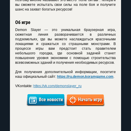
поэтому многие называют это место "поле битвы". Теперь и
вы сможете испытать свои силы на поле боя и получите
шанс на захват богатых ресурсов!
Об игре
Demon Slayer — это уникальная браузерная игра,
сюжетная линия разворачивается в различных
подземельях, где вы можете наслаждаться красочными
локациями и сражаться со страшными монстрами. В
процессе игры вам предстоит стать правителем
небольшого городка, где основной задачей станет
повышение уровня экономики с помощью строительства
всевозможных зданий и получения необходимых ресурсов.
Для получения дополнительной информации, посетите
наш официальный сайт:
https://ru.demon.koramgame.com
.
VKontakte:
https://vk.com/demonslayer_ru
Все новости
Начать игру