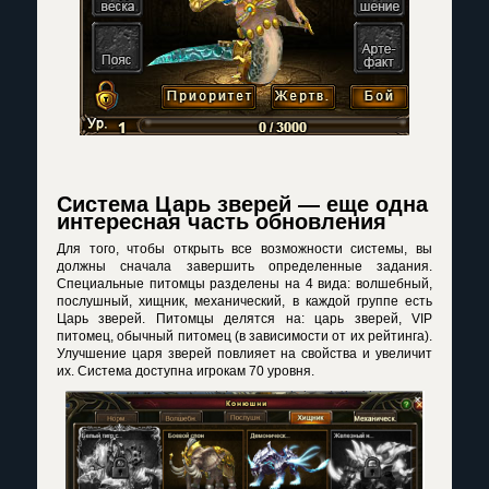
Система Царь зверей — еще одна
интересная часть обновления
Для того, чтобы открыть все возможности системы, вы
должны сначала завершить определенные задания.
Специальные питомцы разделены на 4 вида: волшебный,
послушный, хищник, механический, в каждой группе есть
Царь зверей. Питомцы делятся на: царь зверей, VIP
питомец, обычный питомец (в зависимости от их рейтинга).
Улучшение царя зверей повлияет на свойства и увеличит
их. Система доступна игрокам 70 уровня.