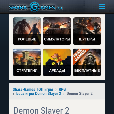
РОЛЕВЫЕ
СИМУЛЯТОРЫ
ШУТЕРЫ
СТРАТЕГИИ
АРКАДЫ
БЕСПЛАТНЫЕ
Shara-Games ТОП игры
RPG
База игры Demon Slayer 2
Demon Slayer 2
Demon Slayer 2