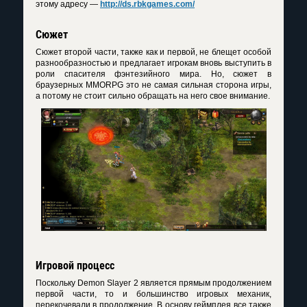
этому адресу —
http://ds.rbkgames.com/
Сюжет
Сюжет второй части, также как и первой, не блещет особой
разнообразностью и предлагает игрокам вновь выступить в
роли спасителя фэнтезийного мира. Но, сюжет в
браузерных MMORPG это не самая сильная сторона игры,
а потому не стоит сильно обращать на него свое внимание.
Игровой процесс
Поскольку Demon Slayer 2 является прямым продолжением
первой части, то и большинство игровых механик,
перекочевали в продолжение. В основу геймплея все также