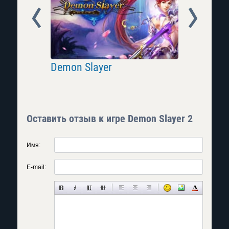
Prev
Next
Demon Slayer
Генезис
Оставить отзыв к игре Demon Slayer 2
Имя:
E-mail: