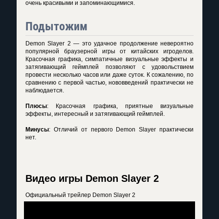
очень красивыми и запоминающимися.
Подытожим
Demon Slayer 2 — это удачное продолжение невероятно
популярной браузерной игры от китайских игроделов.
Красочная графика, симпатичные визуальные эффекты и
затягивающий геймплей позволяют с удовольствием
провести несколько часов или даже суток. К сожалению, по
сравнению с первой частью, нововведений практически не
наблюдается.
Плюсы
: Красочная графика, приятные визуальные
эффекты, интересный и затягивающий геймплей.
Минусы
: Отличий от первого Demon Slayer практически
нет.
Видео игры Demon Slayer 2
Официальный трейлер Demon Slayer 2