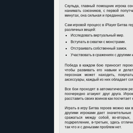
Скульда, главный помощник игрока оз
нанимать союзников, с первой попутч
минутах, она сильная и преданная.
Сам игровой процесс в iPlayer Битва 
различных вещей:
Исследовать виртуальный мир.
Вступать в схватки с монстрами.
Отстраивать собственный замок.
Участвовать в сражениях с другими и
Победа в каждом бою приносит герою 
чтобы развивать его навыки и делат
персонаж может находить, покупа
аксессуары, каждый из них обладает с
Все бои проходят в автоматическом ре
поочередно атакуют друг друга. Игро
расставить своих воинов как посчитает
Играть в игру Битва героев можно как в
другими игроками дает значительные 
сражаться между собой, во-вторых
подкрепление, в-третьих, здесь отли
так что и с деньгами проблем нет.