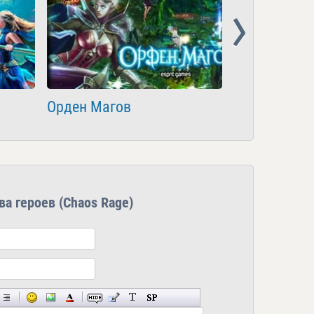
Next
Орден Магов
Шторм Онла
ва героев (Chaos Rage)