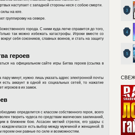
ертвых наступает с западной стороны неся с собою смерти.
3
силы на юге.
ют группировку на севере.
божественного города. С ними куда легче справится до того,
4
Только так можно избежать катастрофы. Игроки вместе со
вокруг себя союзников, славных воинов, и стать на защиту
5
тва героев
аться на официальном сайте игры Битва героев (ссылка в
СВЕЖ
а пару минут, нужно лишь указать адрес электронной почты
 есть аккаунт в одной из социальных сетей, то нажатие
т игроков в их замок.
оев
бходимо определится с классом собственного героя, всего
аг волен творить чудеса по средствам магических заклинаний,
им в ближнем бою. Ассасин меткий стрелок, его удары с
 каждом классе есть выбор между мужчиной и женщиной. В
м героем они равные по силе и возможностям.