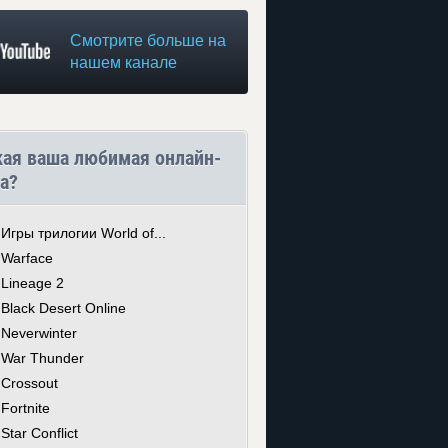
Смотрите больше на
нашем канале
кая ваша любимая онлайн-
а?
Игры трилогии World of...
Warface
Lineage 2
Black Desert Online
Neverwinter
War Thunder
Crossout
Fortnite
Star Conflict