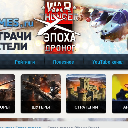
игры онлайн бе
Рейтинги
Полезное
YouTube канал
ТОРЫ
ШУТЕРЫ
СТРАТЕГИИ
А