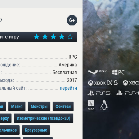
6+
7
ите игру
RPG
хождение:
Америка
:
Бесплатная
ыхода:
2017
льный сайт:
перейти
ри
Магия
Монстры
Фэнтези
верху
Изометрические (псевдо-3D)
альчиков
Браузерные