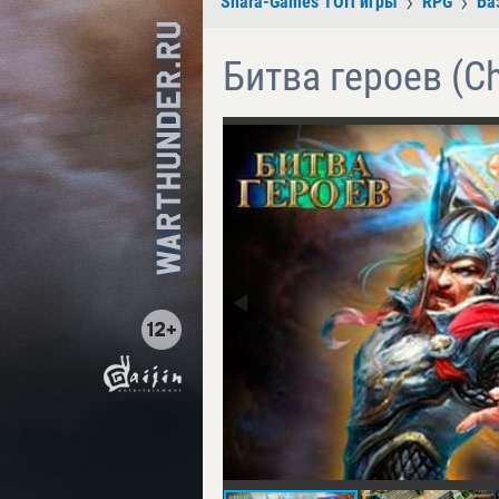
Shara-Games ТОП игры
RPG
Ба
Битва героев (C