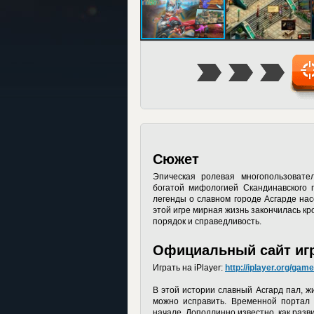
Сюжет
Эпическая ролевая многопользовате
богатой мифологией Скандинавского 
легенды о славном городе Асгарде н
этой игре мирная жизнь закончилась к
порядок и справедливость.
Официальный сайт игр
Играть на iPlayer:
http://iplayer.org/ga
В этой истории славный Асгард пал, ж
можно исправить. Временной портал 
начале. Доподлинно известно, как разв