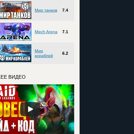
Мир танков
7.4
Mech Arena
7.1
Мир
6.2
кораблей
ЕЕ ВИДЕО