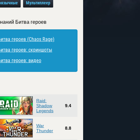
оязычные
Мультиплеер
знаний Битва героев
Битва героев (Chaos Rage)
Битва героев: скриншоты
Битва героев: видео
Raid:
Shadow
9.4
Legends
War
8.8
Thunder