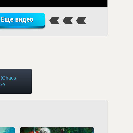
Еще видео
 (Chaos
лке