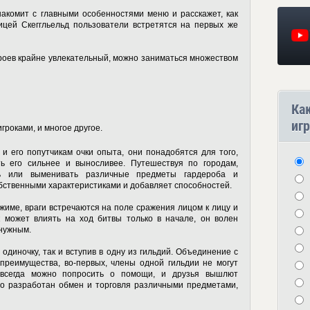
накомит с главными особенностями меню и расскажет, как
ицей Скеггльельд пользователи встретятся на первых же
героев крайне увлекательный, можно заниматься множеством
Ка
игр
гроками, и многое другое.
и его попутчикам очки опыта, они понадобятся для того,
ь его сильнее и выносливее. Путешествуя по городам,
ть или выменивать различные предметы гардероба и
обственными характеристиками и добавляет способностей.
жиме, враги встречаются на поле сражения лицом к лицу и
к может влиять на ход битвы только в начале, он волен
 нужным.
 одиночку, так и вступив в одну из гильдий. Объединение с
преимущества, во-первых, члены одной гильдии не могут
, всегда можно попросить о помощи, и друзья вышлют
чно разработан обмен и торговля различными предметами,