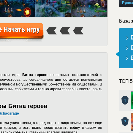
Русск
База 
Начать игру
льская игра
Битва героев
познакомит пользователей с
полуострова, до сегодняшнего дня остаются популярные
ТОП 5
аселяемом могущественными божественными существами. В
ровавыми событиями и только игроки способны восстановить
1
ы Битва героев
me/chaosrage
2
ители уничтожены, а город стерт с лица земли, но все еще
открылся, и есть шанс предотвратить войну в самом ее
ивались события, главными врагами являются: