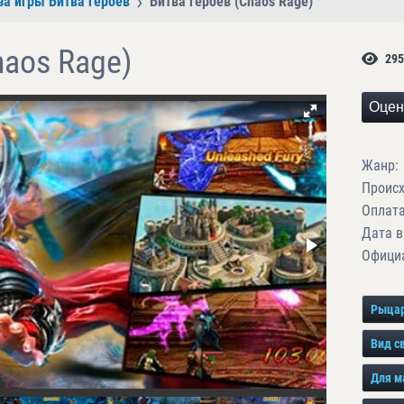
за игры Битва героев
Битва героев (Chaos Rage)
haos Rage)
295
Оцен
Жанр:
Проис
Оплата
Дата в
Официа
Рыца
Вид с
Для м