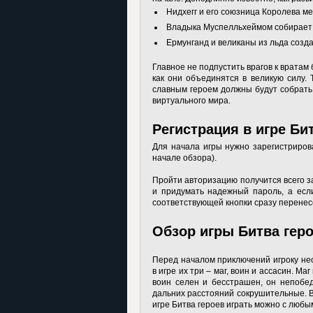
Нидхегг и его союзница Королева м
Владыка Муспелльхеймом собирает 
Ермунганд и великаны из льда созда
Главное не подпустить врагов к вратам 
как они объединятся в великую силу. 
славным героем должны будут собрать 
виртуального мира.
Регистрация в игре Би
Для начала игры нужно зарегистриров
начале обзора).
Пройти авторизацию получится всего з
и придумать надежный пароль, а если
соответствующей кнопки сразу перенесе
Обзор игры Битва гер
Перед началом приключений игроку нео
в игре их три – маг, воин и ассасин. М
воин селен и бесстрашен, он непобед
дальних расстояний сокрушительные. В
игре Битва героев играть можно с любы