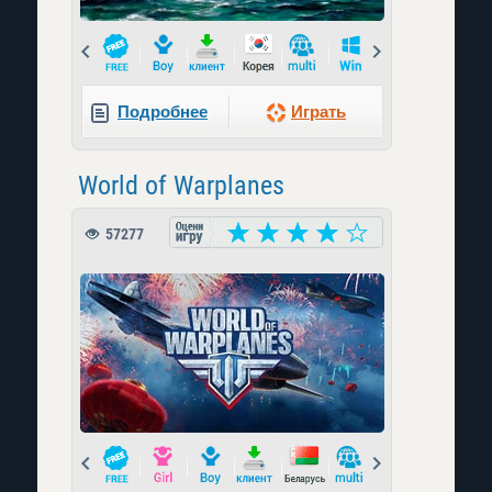
Prev
Next
Подробнее
Играть
World of Warplanes
57277
Prev
Next