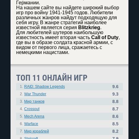
Германии.
На нашем сайте вы найдете широкий выбор
игр про войну 1941-1945 годов. Любители
различных жанров найдут подходящую для
себя игру. В жанре стратегий наиболее
известной является серия
Blitzkrieg
.
Для любителей шутеров наибольшую
известность имеет вторая часть
Call of Duty
,
где вы в образе солдата красной армии, с
видом от первого лица, сражаетесь с
немецкими нацистами.
ТОП 11 ОНЛАЙН ИГР
9.6
1.
RAID: Shadow Legends
9.3
2.
War Thunder
8.8
3.
Мир танков
8.7
4.
Crossout
8.6
5.
Mech Arena
8.5
6.
Warface
8.2
7.
Мир кораблей
7.9
8.
Stalcraft