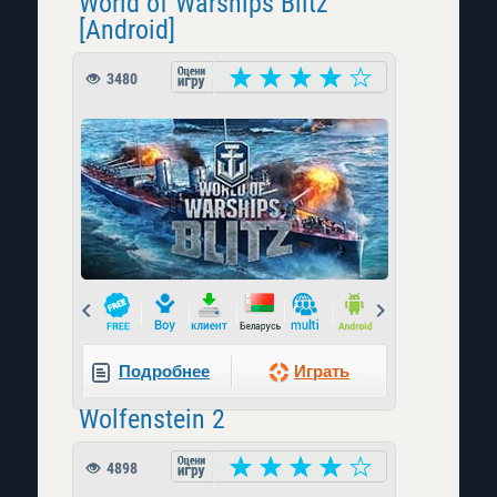
World of Warships Blitz
[Android]
3480
Prev
Next
Подробнее
Играть
Wolfenstein 2
4898