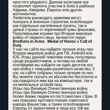
простого рядового. Данная категория игр
позволяет принять участие в боях в районах
Африки, Америки, Европы или других
континентов.
Любители руководить армиями могут
поиграть в военные стратегии, освобождая
как отдельные населенные пункты, так и
целые страны от коричневой чумы фашизма.
Популярными играми про Вторую мировую
войну от первого лица являются серии
Brothers in Arms
,
Medal of Honor
и
Call of
Duty
.
У нас на сайте вы найдете лучшие игры про
Вторую мировую войну для ПК, Android или
iOS. Игры данной тематики очень популярны
среди разработчиков, а потому на любой
платформе вы найдете не один десяток игр
про войну с немцами различного качества. У
нас на сайте собраны только лучшие из них.
Вы можете скачать их абсолютно бесплатно и
наслаждаться ими как на компьютере, так и
на мобильных устройствах.
Игры про Великую Отечественную войну
Игры про Великую Отечественную войну
более ближе людям из постсоветских стран. В
них показано противостояние советского
народа фашистам, а также освобождение
Европы от захватчиков в лице все той же