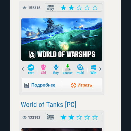
152316
Prev
Next
Подробнее
Играть
World of Tanks [PC]
123193