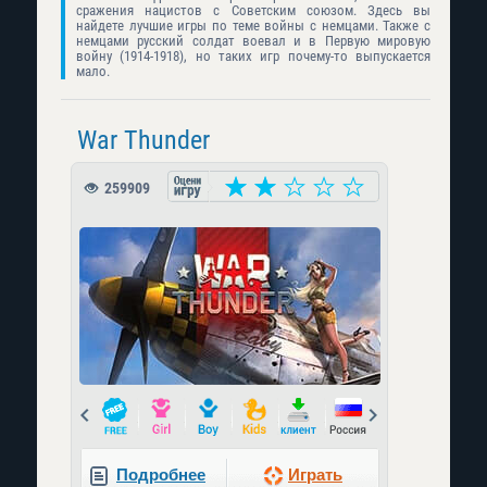
сражения нацистов с Советским союзом. Здесь вы
найдете лучшие игры по теме войны с немцами. Также с
немцами русский солдат воевал и в Первую мировую
войну (1914-1918), но таких игр почему-то выпускается
мало.
War Thunder
259909
Prev
Next
Подробнее
Играть