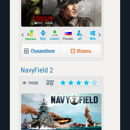
Prev
Next
Подробнее
Играть
NavyField 2
19928