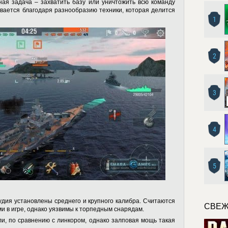
ная задача – захватить базу или уничтожить всю команду
вается благодаря разнообразию техники, которая делится
1
2
3
4
5
дия установлены среднего и крупного калибра. Считаются
СВЕЖ
 в игре, однако уязвимы к торпедным снарядам.
и, по сравнению с линкором, однако залповая мощь такая