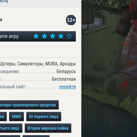
[iOS]
12+
8
ите игру
Шутеры, Симуляторы, MOBA, Аркады
хождение:
Беларусь
:
Бесплатная
льный сайт:
перейти
яторы транспортного средства
ли
MMO
От первого лица
етьего лица
Вторая мировая война