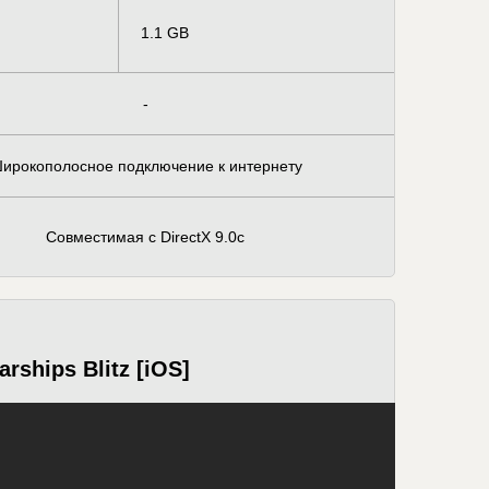
1.1 GB
-
ирокополосное подключение к интернету
Совместимая с DirectX 9.0c
rships Blitz [iOS]