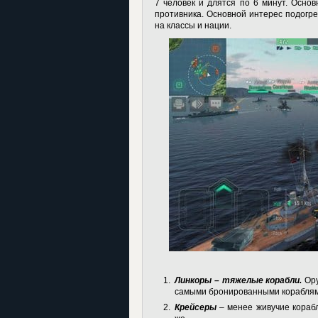
7 человек и длятся по 6 минут. Основ
противника. Основной интерес подогре
на классы и нации.
Линкоры – тяжелые корабли.
Ору
самыми бронированными кораблями
Крейсеры
– менее живучие корабл