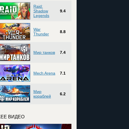
Raid:
Shadow
9.4
Legends
War
8.8
Thunder
Мир танков
7.4
Mech Arena
7.1
Мир
6.2
кораблей
ЕЕ ВИДЕО