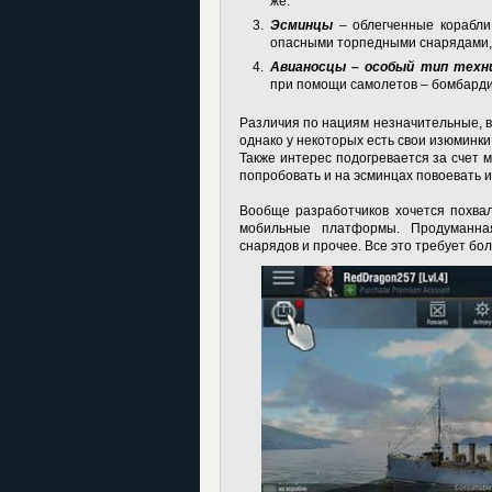
же.
Эсминцы
– облегченные корабли
опасными торпедными снарядами, 
Авианосцы – особый тип техни
при помощи самолетов – бомбарди
Различия по нациям незначительные, в
однако у некоторых есть свои изюминки
Также интерес подогревается за счет м
попробовать и на эсминцах повоевать и 
Вообще разработчиков хочется похвал
мобильные платформы. Продуманная
снарядов и прочее. Все это требует бо