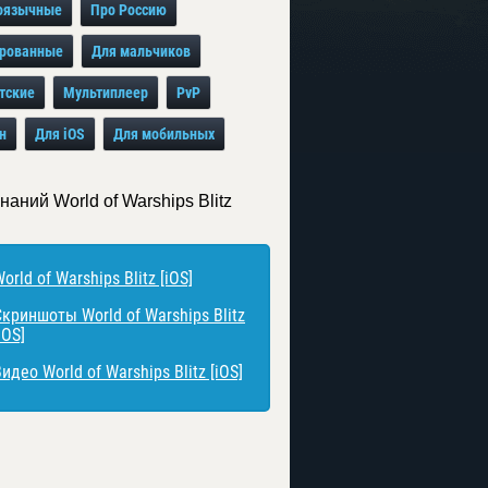
оязычные
Про Россию
рованные
Для мальчиков
тские
Мультиплеер
PvP
н
Для iOS
Для мобильных
наний World of Warships Blitz
orld of Warships Blitz [iOS]
Скриншоты World of Warships Blitz
iOS]
идео World of Warships Blitz [iOS]