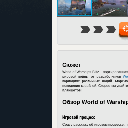
Сюжет
World of Warships Blitz – портирован
мировой войны от разработчиков
Wo
вариациях различных наций. Морски
поведения кораблей. Скорее вступайте
планшетов!
Обзор World of Warship
Игровой процесс
Сразу расскажу об игровом процессе, п