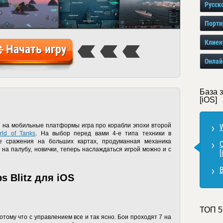
Русск
Порти
Клиен
Начать игру
Онлай
База з
[iOS]
ная на мобильные платформы игра про корабли эпохи второй
W
rld of Tanks
. На выбор перед вами 4-е типа техники в
е сражения на больших картах, продуманная механика
 на палубу, новички, теперь наслаждаться игрой можно и с
[
В
s Blitz для iOS
ТОП 5
отому что с управлением все и так ясно. Бои проходят 7 на