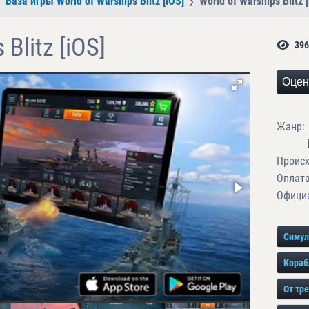
База игры World of Warships Blitz [iOS]
World of Warships Blitz 
 Blitz [iOS]
396
Оцен
Жанр:
Проис
Оплата
Официа
Симул
Кораб
От тр