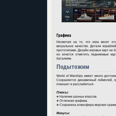
Графика
Несмотря на то, что игра весит от
визуальное качество. Детали корабле
прототипами. Дизайн игровых карт не б
но хочется отметить ледниковые ка
баталиям.
Подытожим
World of Warships имеет много достои
Сохраняется динамичный геймплей, гр
планшет и расслабиться.
Плюсы:
➕ Наличие разных классов.
➕ Отличная графика.
➕ Сохранена атмосфера морских сраже
Минусы: