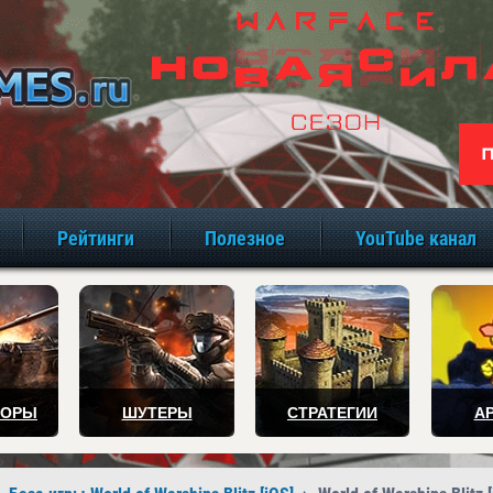
игры онлайн бе
Рейтинги
Полезное
YouTube канал
ТОРЫ
ШУТЕРЫ
СТРАТЕГИИ
А