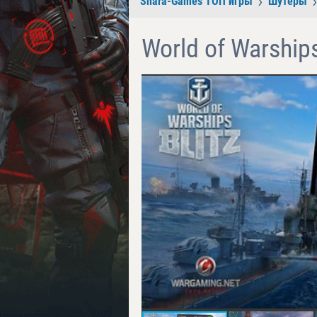
Shara-Games ТОП игры
Шутеры
World of Warships