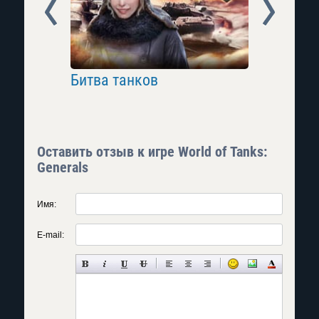
Prev
Next
Битва танков
Княжеск
Оставить отзыв к игре World of Tanks:
Generals
Имя:
E-mail: