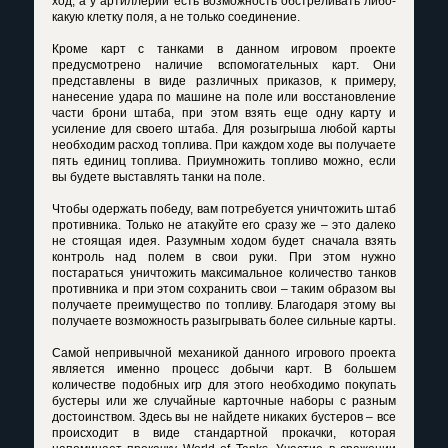
ход, а у артиллерии есть возможность обстреливать либо-
какую клетку поля, а не только соединение.
Кроме карт с танками в данном игровом проекте
предусмотрено наличие вспомогательных карт. Они
представлены в виде различных приказов, к примеру,
нанесение удара по машине на поле или восстановление
части брони штаба, при этом взять еще одну карту и
усиление для своего штаба. Для розыгрыша любой карты
необходим расход топлива. При каждом ходе вы получаете
пять единиц топлива. Приумножить топливо можно, если
вы будете выставлять танки на поле.
Чтобы одержать победу, вам потребуется уничтожить штаб
противника. Только не атакуйте его сразу же – это далеко
не стоящая идея. Разумным ходом будет сначала взять
контроль над полем в свои руки. При этом нужно
постараться уничтожить максимальное количество танков
противника и при этом сохранить свои – таким образом вы
получаете преимущество по топливу. Благодаря этому вы
получаете возможность разыгрывать более сильные карты.
Самой непривычной механикой данного игрового проекта
является именно процесс добычи карт. В большем
количестве подобных игр для этого необходимо покупать
бустеры или же случайные карточные наборы с разным
достоинством. Здесь вы не найдете никаких бустеров – все
происходит в виде стандартной прокачки, которая