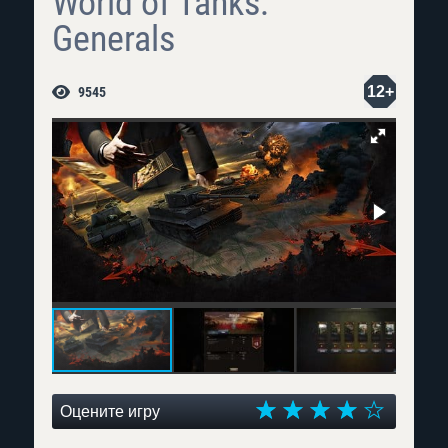
World of Tanks:
Generals
12+
9545
Оцените игру