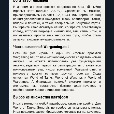
Богатство геймплея
В данном игровом проекте представлен богатый выбор
игровых карт (больше 220-ти). Сразиться вы можете,
присоединившись к силам США, СССР или Германии. Под
вашим управлением находятся штаб, артиллерия, танки,
взводы и приказы, а также специальные бонусные карты.
Выбирайте свою любимую нацию, собирайте собственную
колоду, которая подходит именно под ваш стиль игры, и
попытайтесь пройти весь непростой путь, чтобы стать
лучшим танковым генералом планеты.
Часть вселенной Wargaming.net
Если вы уже играли в один из игровых проектов
Wargaming.net, то вам нет необходимости создавать новый
аккаунт. Вы можете использовать уже существующий
аккаунт, ведь при первой же регистрации вы становитесь
полноправным участником вселенной Wargaming.net и
получаете доступ ко всем другим проектам. Сюда
относятся World of Tanks, World of Warships и World of
Warplanes. А благодаря похожей системе прокачки и
экономике, вы достаточно быстро адаптируетесь к
особенностям данного игрового процесса.
Выбор из множества платформ
Играть можно на любой платформе, какая вам удобна. Для
World of Tanks: Generals не требуется установка клиента.
Игра поддерживается браузером, которым вы пользуетесь,