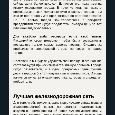
сейчас цена более высокая. Делается это, нажатием на
иконку отдельного города. В течение игры вы можете
прокладывать свои железные пути в разные города, тем
самым постоянно имея предложения по поставке товаров.
Но не только города заинтересованы в ресурсах:
предприятия тоже будут предлагать немалую цену за тот
или иной вид ископаемых.
Для каждого вида ресурсов есть свой вагон.
Расширяйте свою империю, чтобы была возможность
поставлять только самые дорогие товары. Следите за
прибылью в специальной строке во время отправки
товаров.
Постепенно вы будете улучшать свои поезда, и все больше
составов будут приносить вам стабильную прибыль. Города
будут развиваться, и в один прекрасный день лучшие
десять городов (из 48) получат статус мегаполисов. И тогда
начнется гонка, за очками престижа, которые и определят
победителя.
Лучшая железнодорожная сеть
Для того, чтобы получить шанс стать лучшим управляющим
железнодорожной сетью, вы должны подготовиться,
закупив во время последней эпохи лучшие локомотива и
все виды вагонов. Город будет нуждаться во всех видах