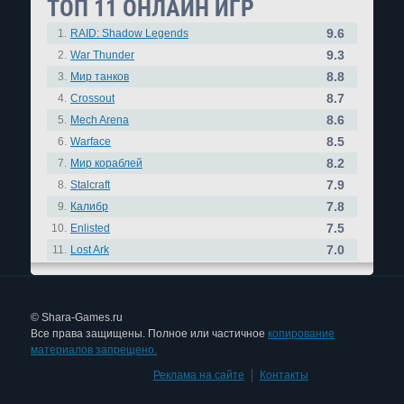
ТОП 11 ОНЛАЙН ИГР
9.6
1.
RAID: Shadow Legends
9.3
2.
War Thunder
8.8
3.
Мир танков
8.7
4.
Crossout
8.6
5.
Mech Arena
8.5
6.
Warface
8.2
7.
Мир кораблей
7.9
8.
Stalcraft
7.8
9.
Калибр
7.5
10.
Enlisted
7.0
11.
Lost Ark
© Shara-Games.ru
Все права защищены. Полное или частичное
копирование
материалов запрещено.
Реклама на сайте
|
Контакты