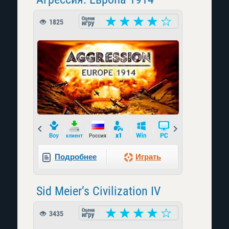
1825
Prev
Next
Подробнее
Играть
Sid Meier’s Civilization IV
3435