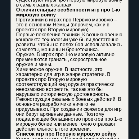
в самых разных жанрах.
Отличительные особенности игр про 1-ю
мировую войну
Противники в играх про Первую мировую –
это в основном Немцы (впрочем, как и в
проектах про Вторую мировую).
Первые поколения техники. К возникновению
конфликта технологии уже были достаточно
развиты, чтобы на полях боя использовались
самолеты, машины и бронетехника.
Оружие. В играх про 1-ю мировую активно
применяются гранаты, скорострельное
оружие и мины.
Химическое оружие. В частности, это
характерно для игр в жанре стратегии. В
проектах про Вторую мировую
соответствующий вид оружия практически
невозможно встретить, так как это бы
нарушало историческую достоверность.
Реконструкция реальных боевых действий. В
основном разработчики ничего не
придумывают. При создании сюжетов для игр
они берут архивные данные. Поэтому
подавляющее большинство проектов про 1-ю
мировую более или менее точно отражают
действительность того времени.
Список игр про Первую мировую войну
Компьютерных игр о Первой мировой войне