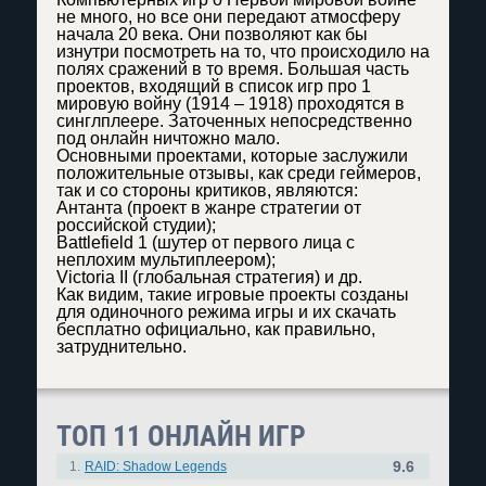
не много, но все они передают атмосферу
начала 20 века. Они позволяют как бы
изнутри посмотреть на то, что происходило на
полях сражений в то время. Большая часть
проектов, входящий в список игр про 1
мировую войну (1914 – 1918) проходятся в
синглплеере. Заточенных непосредственно
под онлайн ничтожно мало.
Основными проектами, которые заслужили
положительные отзывы, как среди геймеров,
так и со стороны критиков, являются:
Антанта (проект в жанре стратегии от
российской студии);
Battlefield 1 (шутер от первого лица с
неплохим мультиплеером);
Victoria II (глобальная стратегия) и др.
Как видим, такие игровые проекты созданы
для одиночного режима игры и их скачать
бесплатно официально, как правильно,
затруднительно.
ТОП 11 ОНЛАЙН ИГР
9.6
1.
RAID: Shadow Legends