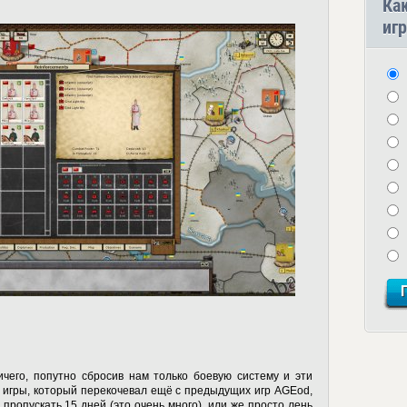
Ка
игр
ичего, попутно сбросив нам только боевую систему и эти
 игры, который перекочевал ещё с предыдущих игр AGEod,
 пропускать 15 дней (это очень много), или же просто лень