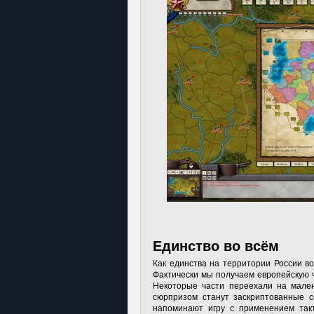
Единство во всём
Как единства на территории России во
Фактически мы получаем европейскую ч
Некоторые части переехали на мален
сюрпризом станут заскриптованные с
напоминают игру с применением такт