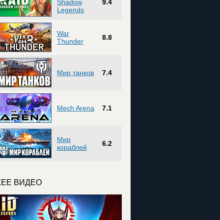
Shadow
9.4
Legends
War
8.8
Thunder
Мир танков
7.4
Mech Arena
7.1
Мир
6.2
кораблей
ЕЕ ВИДЕО