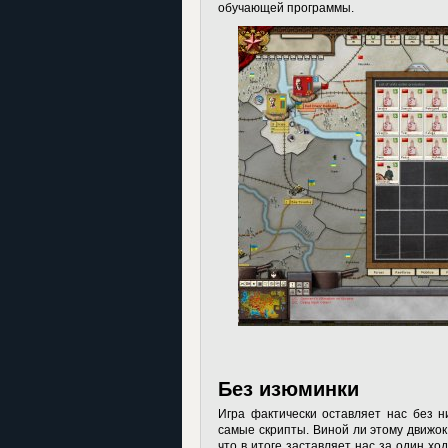
обучающей программы.
Без изюминки
Игра фактически оставляет нас без н
самые скрипты. Виной ли этому движок
что в итоге заставляет нас за один ход