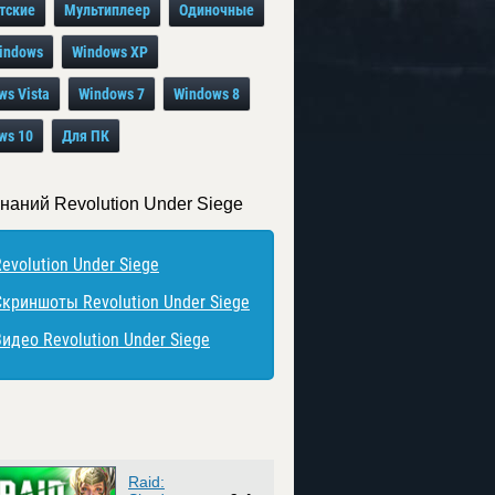
тские
Мультиплеер
Одиночные
indows
Windows XP
ws Vista
Windows 7
Windows 8
ws 10
Для ПК
знаний Revolution Under Siege
evolution Under Siege
Скриншоты Revolution Under Siege
Видео Revolution Under Siege
Raid: