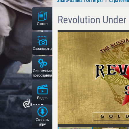
Shara-Games ТОП игры
Стратегии
Revolution Under
Сюжет
Скриншоты
Системные
требования
Видео
Скачать
игру