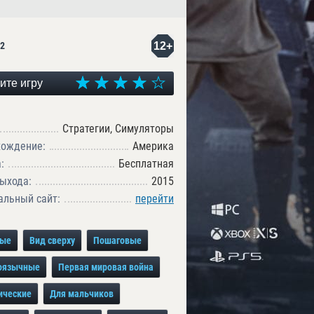
12+
2
ите игру
Стратегии, Симуляторы
хождение:
Америка
:
Бесплатная
ыхода:
2015
льный сайт:
перейти
ные
Вид сверху
Пошаговые
оязычные
Первая мировая война
ические
Для мальчиков