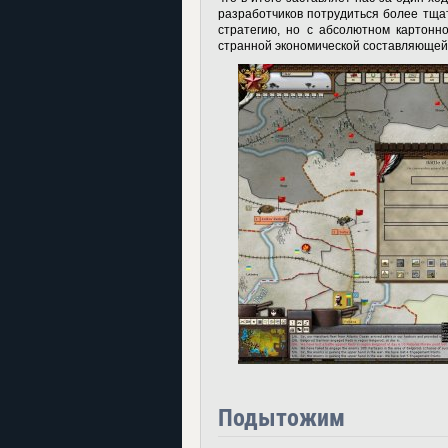
разработчиков потрудиться более тща
стратегию, но с абсолютном картонно
странной экономической составляющей
Подытожим