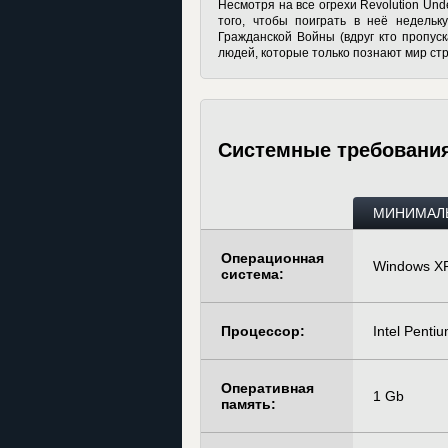
Несмотря на все огрехи Revolution Und
того, чтобы поиграть в неё недельк
Гражданской Войны (вдруг кто пропус
людей, которые только познают мир ст
Системные требовани
МИНИМАЛ
Операционная
Windows XP
система:
Процессор:
Intel Penti
Оперативная
1 Gb
память: