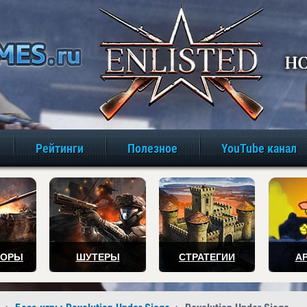
игры онлайн бе
Рейтинги
Полезное
YouTube канал
ТОРЫ
ШУТЕРЫ
СТРАТЕГИИ
А