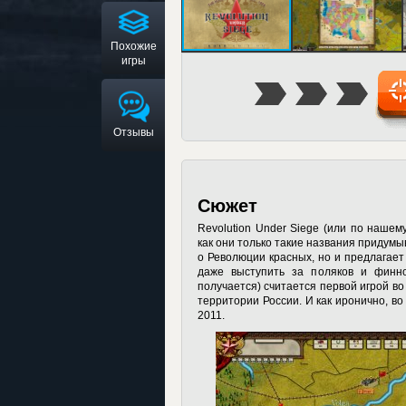
Похожие
игры
Отзывы
Сюжет
Revolution Under Siege (или по нашем
как они только такие названия придумы
о Революции красных, но и предлагает
даже выступить за поляков и финн
получается) считается первой игрой во
территории России. И как иронично, во
2011.