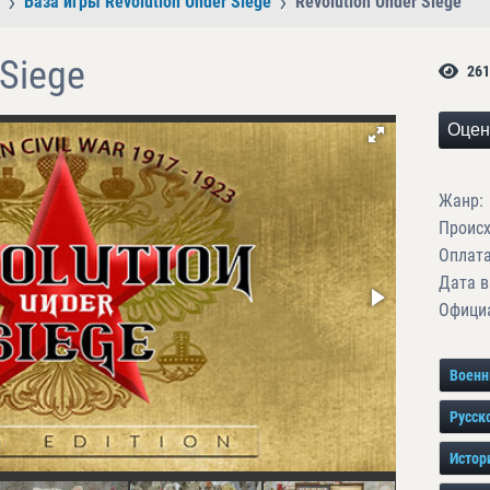
База игры Revolution Under Siege
Revolution Under Siege
 Siege
261
Оцен
Жанр:
Проис
Оплата
Дата в
Официа
Воен
Русск
Истор