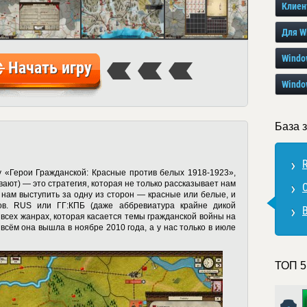
Клиен
Для W
Windo
Начать игру
Windo
База 
R
у «Герои Гражданской: Красные против белых 1918-1923»,
вают) — это стратегия, которая не только рассказывает нам
 нам выступить за одну из сторон — красные или белые, и
ов. RUS или ГГ:КПБ (даже аббревиатура крайне дикой
 всех жанрах, которая касается темы гражданской войны на
 всём она вышла в ноябре 2010 года, а у нас только в июле
ТОП 5