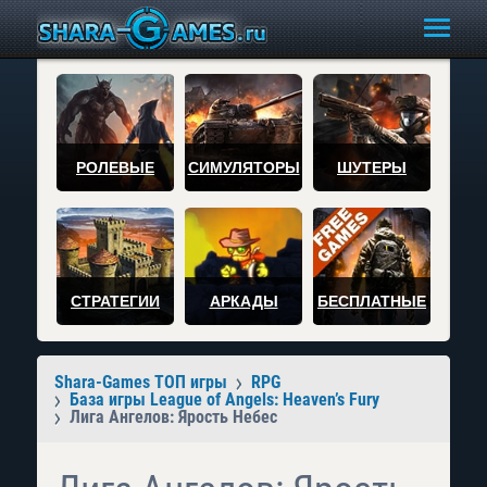
РОЛЕВЫЕ
СИМУЛЯТОРЫ
ШУТЕРЫ
СТРАТЕГИИ
АРКАДЫ
БЕСПЛАТНЫЕ
Shara-Games ТОП игры
RPG
База игры League of Angels: Heaven’s Fury
Лига Ангелов: Ярость Небес