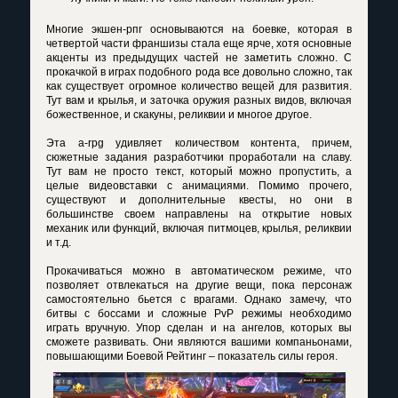
Многие экшен-рпг основываются на боевке, которая в
четвертой части франшизы стала еще ярче, хотя основные
акценты из предыдущих частей не заметить сложно. С
прокачкой в играх подобного рода все довольно сложно, так
как существует огромное количество вещей для развития.
Тут вам и крылья, и заточка оружия разных видов, включая
божественное, и скакуны, реликвии и многое другое.
Эта a-rpg удивляет количеством контента, причем,
сюжетные задания разработчики проработали на славу.
Тут вам не просто текст, который можно пропустить, а
целые видеовставки с анимациями. Помимо прочего,
существуют и дополнительные квесты, но они в
большинстве своем направлены на открытие новых
механик или функций, включая питмоцев, крылья, реликвии
и т.д.
Прокачиваться можно в автоматическом режиме, что
позволяет отвлекаться на другие вещи, пока персонаж
самостоятельно бьется с врагами. Однако замечу, что
битвы с боссами и сложные PvP режимы необходимо
играть вручную. Упор сделан и на ангелов, которых вы
сможете развивать. Они являются вашими компаньонами,
повышающими Боевой Рейтинг – показатель силы героя.