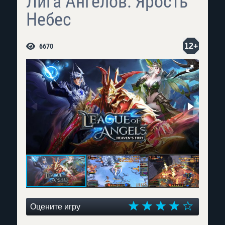
Лига Ангелов: Ярость
Небес
12+
6670
Оцените игру