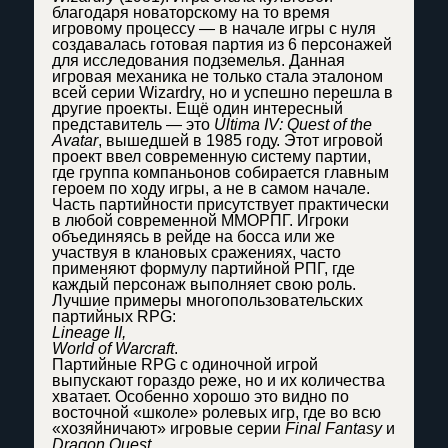
благодаря новаторскому на то время
игровому процессу — в начале игры с нуля
создавалась готовая партия из 6 персонажей
для исследования подземелья. Данная
игровая механика не только стала эталоном
всей серии Wizardry, но и успешно перешла в
другие проекты. Ещё один интересный
представитель — это
Ultima IV: Quest of the
Avatar
, вышедшей в 1985 году. Этот игровой
проект ввел современную систему партии,
где группа компаньонов собирается главным
героем по ходу игры, а не в самом начале.
Часть партийности присутствует практически
в любой современной ММОРПГ. Игроки
объединяясь в рейде на босса или же
участвуя в клановых сражениях, часто
применяют формулу партийной РПГ, где
каждый персонаж выполняет свою роль.
Лучшие примеры многопользовательских
партийных RPG:
Lineage II,
World of Warcraft
.
Партийные RPG с одиночной игрой
выпускают гораздо реже, но и их количества
хватает. Особенно хорошо это видно по
восточной «школе» ролевых игр, где во всю
«хозяйничают» игровые серии
Final Fantasy
и
Dragon Quest
.