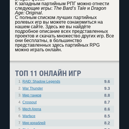
К западным партийным РПГ можно отнести
следующие игры:
The Bard’s Tale
и
Dragon
Age: Original
.
С полным списком лучших партийных
ролевых игр вы можете ознакомиться на
нашем сайте. Здесь же вы найдёте
подробное описание всех представленных
проектов и скачать множество других игр. Все
они бесплатны, в большинство
представленных здесь партийных RPG
можно играть онлайн.
ТОП 11 ОНЛАЙН ИГР
9.6
1.
RAID: Shadow Legends
9.3
2.
War Thunder
8.8
3.
Мир танков
8.7
4.
Crossout
8.6
5.
Mech Arena
8.5
6.
Warface
8.2
7.
Мир кораблей