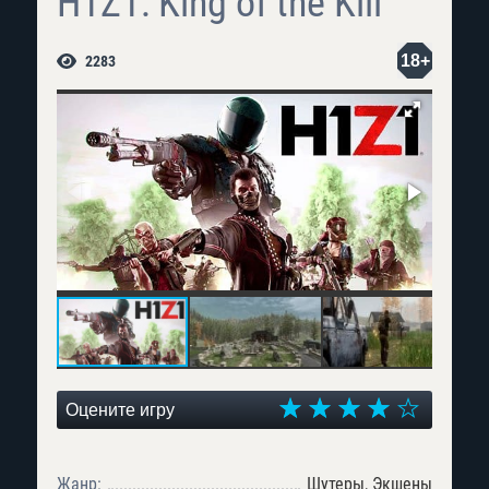
H1Z1: King of the Kill
18+
2283
Оцените игру
Жанр:
Шутеры, Экшены