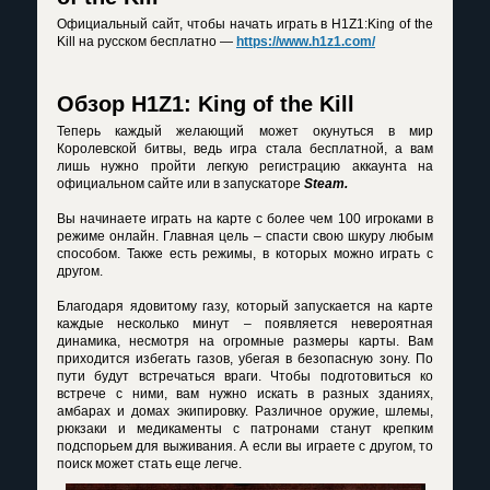
Официальный сайт, чтобы начать играть в H1Z1:King of the
Kill на русском бесплатно —
https://www.h1z1.com/
Обзор H1Z1: King of the Kill
Теперь каждый желающий может окунуться в мир
Королевской битвы, ведь игра стала бесплатной, а вам
лишь нужно пройти легкую регистрацию аккаунта на
официальном сайте или в запускаторе
Steam.
Вы начинаете играть на карте с более чем 100 игроками в
режиме онлайн. Главная цель – спасти свою шкуру любым
способом. Также есть режимы, в которых можно играть с
другом.
Благодаря ядовитому газу, который запускается на карте
каждые несколько минут – появляется невероятная
динамика, несмотря на огромные размеры карты. Вам
приходится избегать газов, убегая в безопасную зону. По
пути будут встречаться враги. Чтобы подготовиться ко
встрече с ними, вам нужно искать в разных зданиях,
амбарах и домах экипировку. Различное оружие, шлемы,
рюкзаки и медикаменты с патронами станут крепким
подспорьем для выживания. А если вы играете с другом, то
поиск может стать еще легче.