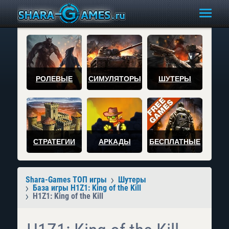
РОЛЕВЫЕ
СИМУЛЯТОРЫ
ШУТЕРЫ
СТРАТЕГИИ
АРКАДЫ
БЕСПЛАТНЫЕ
Shara-Games ТОП игры
Шутеры
База игры H1Z1: King of the Kill
H1Z1: King of the Kill