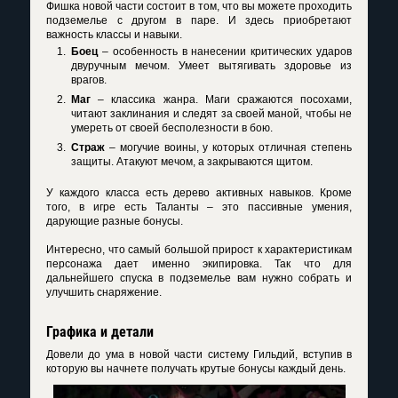
Фишка новой части состоит в том, что вы можете проходить
подземелье с другом в паре. И здесь приобретают
важность классы и навыки.
Боец
– особенность в нанесении критических ударов
двуручным мечом. Умеет вытягивать здоровье из
врагов.
Маг
– классика жанра. Маги сражаются посохами,
читают заклинания и следят за своей маной, чтобы не
умереть от своей бесполезности в бою.
Страж
– могучие воины, у которых отличная степень
защиты. Атакуют мечом, а закрываются щитом.
У каждого класса есть дерево активных навыков. Кроме
того, в игре есть Таланты – это пассивные умения,
дарующие разные бонусы.
Интересно, что самый большой прирост к характеристикам
персонажа дает именно экипировка. Так что для
дальнейшего спуска в подземелье вам нужно собрать и
улучшить снаряжение.
Графика и детали
Довели до ума в новой части систему Гильдий, вступив в
которую вы начнете получать крутые бонусы каждый день.