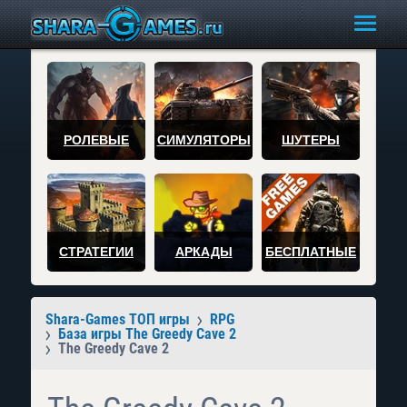
РОЛЕВЫЕ
СИМУЛЯТОРЫ
ШУТЕРЫ
СТРАТЕГИИ
АРКАДЫ
БЕСПЛАТНЫЕ
Shara-Games ТОП игры
RPG
База игры The Greedy Cave 2
The Greedy Cave 2