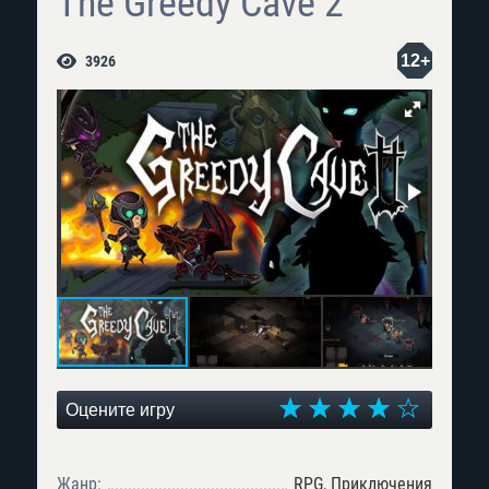
The Greedy Cave 2
12+
3926
Оцените игру
Жанр:
RPG, Приключения