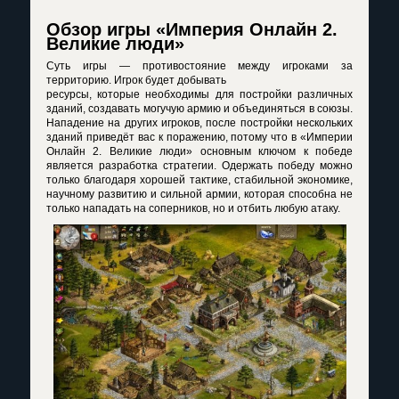
Обзор игры «Империя Онлайн 2.
Великие люди»
Суть игры — противостояние между игроками за
территорию. Игрок будет добывать
ресурсы, которые необходимы для постройки различных
зданий, создавать могучую армию и объединяться в союзы.
Нападение на других игроков, после постройки нескольких
зданий приведёт вас к поражению, потому что в «Империи
Онлайн 2. Великие люди» основным ключом к победе
является разработка стратегии. Одержать победу можно
только благодаря хорошей тактике, стабильной экономике,
научному развитию и сильной армии, которая способна не
только нападать на соперников, но и отбить любую атаку.