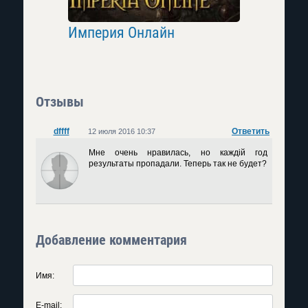
Империя Онлайн
Войны п
Отзывы
dffff
Ответить
12 июля 2016 10:37
Мне очень нравилась, но каждій год
результаты пропадали. Теперь так не будет?
Добавление комментария
Имя:
E-mail: