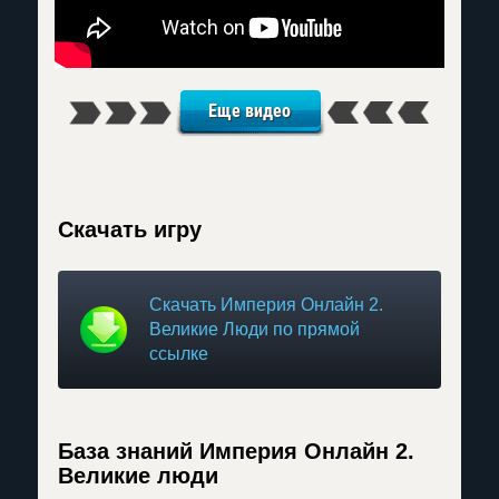
Еще видео
Скачать игру
Скачать Империя Онлайн 2.
Великие Люди по прямой
ссылке
База знаний Империя Онлайн 2.
Великие люди