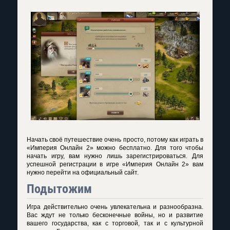
Начать своё путешествие очень просто, потому как играть в
«Империя Онлайн 2» можно бесплатно. Для того чтобы
начать игру, вам нужно лишь зарегистрироваться. Для
успешной регистрации в игре «Империя Онлайн 2» вам
нужно перейти на официальный сайт.
Подытожим
Игра действительно очень увлекательна и разнообразна.
Вас ждут не только бесконечные войны, но и развитие
вашего государства, как с торговой, так и с культурной