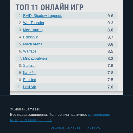
ТОП 11 ОНЛАЙН ИГР
9.6
1.
RAID: Shadow Legends
9.3
2.
War Thunder
8.8
3.
Мир танков
8.7
4.
Crossout
8.6
5.
Mech Arena
8.5
6.
Warface
8.2
7.
Мир кораблей
7.9
8.
Stalcraft
7.8
9.
Калибр
7.5
10.
Enlisted
7.0
11.
Lost Ark
© Shara-Games.ru
Все права защищены. Полное или частичное
копирование
материалов запрещено.
Реклама на сайте
|
Контакты