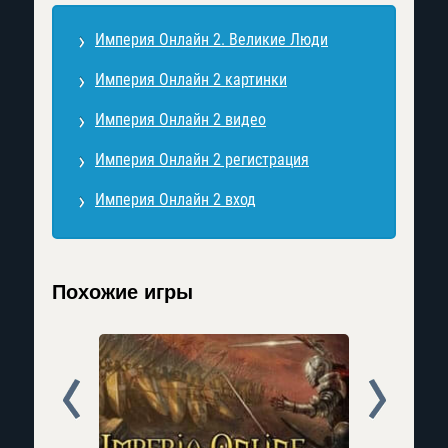
Империя Онлайн 2. Великие Люди
Империя Онлайн 2 картинки
Империя Онлайн 2 видео
Империя Онлайн 2 регистрация
Империя Онлайн 2 вход
Похожие игры
Prev
Next