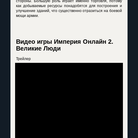
стороны. Большую роль играет именно торговля, потому
как добываемые ресурсы понадобятся для построения и
улучшение зданий, что существенно отразиться на боевой
мощи армии.
Видео игры Империя Онлайн 2.
Великие Люди
Трейлер