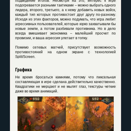
подведение итогов. Несмотря на это, интерес к игре
подогревается разными тактиками – можно выбрать одного
лидера, второго, третьего, а к нему добавить новых войск,
каждый тип которых противостоит друг другу по-разному.
Исходя из этих факторов, можно подумать, что игра любит
агрессивных пользователей, которые юрко захватывали бы
новые земли, а потом разбивали противника. Но в дело
всегда вмешивает экономика – малейший просчет по
провизии, и ваша агрессия улетает в топку.
Помимо сетевых матчей, присутствует возможность
противостояний на одном экране с технологией
Split/Screen.
Графика
Не время бросаться камнями, потому что пиксельная
составляющая в игре сделана действительно качественно.
Квадратики не мерцают и не мылят глаз, текстуры четкие
даже во время анимаций.