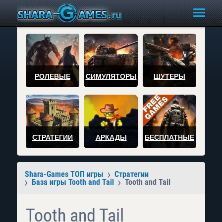
РОЛЕВЫЕ
СИМУЛЯТОРЫ
ШУТЕРЫ
СТРАТЕГИИ
АРКАДЫ
БЕСПЛАТНЫЕ
Shara-Games ТОП игры
Стратегии
База игры Tooth and Tail
Tooth and Tail
Tooth and Tail