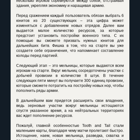
несколько игроков соревнуются между собой, отстраивая
здания, укрепляя экономику и наращивая армию.
Перед сражением каждый пользователь обязан выбрать 6
юнитов из 20 существующих – эта цифра может
изменяться с добавлением новых отрядов. Далее вам
выдается малое количество ресурсов, за которые
предстоит установить постройки военного типа. С их
помощью вы сможете призвать нужных юнитов для
дальнейших битв. Фишка в том, что на старте вы уже
создаете себе ограничения, что напоминает составление
колоды перед партией.
Следующий этап – это мельницы, которые выдаются всем
игрокам на старте. Вкруг мельниц сосредоточены участки с
добычей провизии в количестве 8 штук. В течение
следующих пяти минут вы получаете 300 единиц провизии,
которые сможете потратить на постройку новых нор, чтобы
пополнить ряды армии.
В дальнейшем вам придется расширять свои владения,
ведь зерновые участки вокруг мельницы истощаются
спустя указанное время, а на нейтральных территориях
вас ждет пополнение ресурсов.
Пожалуй, главной особенностью Tooth and Tail стали
маленькие карты, благодаря чему матчи пролетают быстро.
Истощение, наем, новая мельница, разведка, схватка и