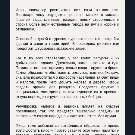
Игра понемногу раскрывает все свои возможности,
благодаря чему ощущается рост из миссии в миссию.
Главный лорд крепчает, находит новых сторонников и
строит более величественные города на пути к короне и
отмщению.
Основной задачей от уровня к уровню является постройка
зданий и защита территорий. В последних миссиях вам
предстоит штурмовать вражеские замки.
Как и во всех стратегиях, у вас будут ресурсы и их
добывающие здания. Древесина, камень, золото и еда.
Помимо этого есть промежуточные вещи – оружие и броня.
Таким образом, чтобы нанять рекрутов, вам необходимо
сначала позаботиться о приросте населения за счет пищи
и налогов, после чего добыть железо и дерево, чтобы
создать оружие для рекрутов. Создается оружие в
специальных мастерских, потом переносится в арсенал,
откуда переходит в руки новоиспеченных бойцов.
Регулировка налогов и рациона влияет на счастье
поселенцев, так что придется тщательно следить за
состоянием своего народа, а иначе останетесь без армии.
Пища тоже добывается затейливым образом, но проще
всего достать мясо – просто ставите охотничьи палатки и