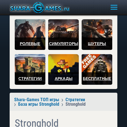
РОЛЕВЫЕ
СИМУЛЯТОРЫ
ШУТЕРЫ
СТРАТЕГИИ
АРКАДЫ
БЕСПЛАТНЫЕ
Shara-Games ТОП игры
Стратегии
База игры Stronghold
Stronghold
Stronghold