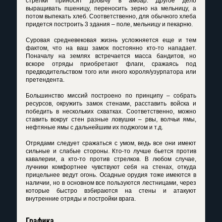
стрелки приносят добычу в амбар. Другое дело
выращивать пшеницу, переносить зерно на мельницу, а
потом выпекать хлеб. Соответственно, для обычного хлеба
придется построить 3 здания – поле, мельницу и пекарню.
Суровая средневековая жизнь усложняется еще и тем
фактом, что на ваш замок постоянно кто-то нападает.
Поначалу на землях встречается масса бандитов, но
вскоре отряды приобретают флаги, сражаясь под
предводительством того или иного короля/узурпатора или
претендента.
Большинство миссий построено по принципу – собрать
ресурсов, окружить замок стенами, расставить войска и
победить в нескольких схватках. Соответственно, можно
ставить вокруг стен разные ловушки – рвы, волчьи ямы,
нефтяные ямы с дальнейшим их поджогом и т.д.
Отрядами следует сражаться с умом, ведь все они имеют
сильные и слабые стороны. Кто-то лучше бьется против
кавалерии, а кто-то против стрелков. В любом случае,
лучники комфортнее чувствуют себя на стенах, откуда
прицельнее ведут огонь. Осадные орудия тоже имеются в
наличии, но в основном все пользуются лестницами, через
которые быстро взбираются на стены и атакуют
внутренние отряды и постройки врага.
Графика