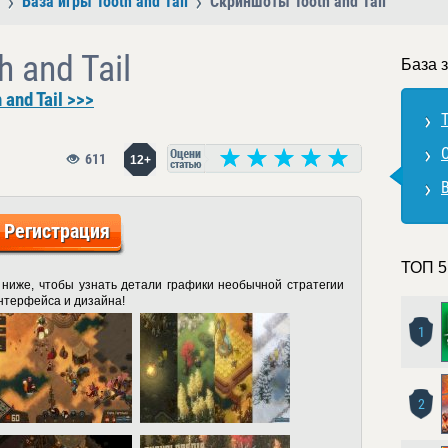
База игры Tooth and Tail
Скриншоты Tooth and Tail
 and Tail
База з
and Tail >>>
T
611
12+
В
Регистрация
ТОП 5
 ниже, чтобы узнать детали графики необычной стратегии
интерфейса и дизайна!
1
2