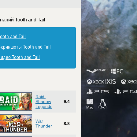
наний Tooth and Tail
ooth and Tail
Скриншоты Tooth and Tail
идео Tooth and Tail
Raid:
Shadow
9.4
Legends
War
8.8
Thunder