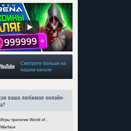
Смотрите больше на
нашем канале
кая ваша любимая онлайн-
а?
Игры трилогии World of...
Warface