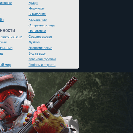
Крафт
ативные
Инди-игры
Выживание
и
Казуальные
йн
От третьего лица
ЕННОСТИ
Пошаговые
ьные стратегии
Средневековье
тные
Футбол
язычные
Экономические
яд
Вид сверху
Красивая графика
ый мир
Любовь и страсть