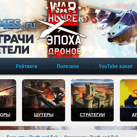
игры онлайн бе
Рейтинги
Полезное
YouTube канал
ТОРЫ
ШУТЕРЫ
СТРАТЕГИИ
А