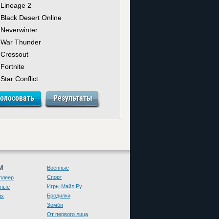
Lineage 2
Black Desert Online
Neverwinter
War Thunder
Crossout
Fortnite
Star Conflict
М
Военные
Спорт
плеер
Игры Майл.Ру
чные
Бродилки
их
Зомби
От первого лица