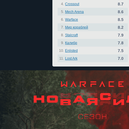
8.7
4.
Crossout
8.6
5.
Mech Arena
8.5
6.
Warface
8.2
7.
Мир кораблей
7.9
8.
Stalcraft
7.8
9.
Калибр
7.5
10.
Enlisted
7.0
11.
Lost Ark