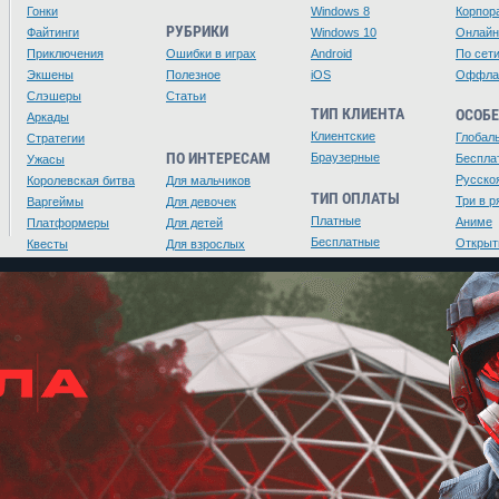
Гонки
Windows 8
Корпор
РУБРИКИ
Файтинги
Windows 10
Онлайн
Приключения
Ошибки в играх
Android
По сет
Экшены
Полезное
iOS
Оффла
Слэшеры
Статьи
ТИП КЛИЕНТА
ОСОБ
Аркады
Клиентские
Глобал
Стратегии
ПО ИНТЕРЕСАМ
Браузерные
Беспла
Ужасы
Русско
Королевская битва
Для мальчиков
ТИП ОПЛАТЫ
Три в р
Варгеймы
Для девочек
Платные
Аниме
Платформеры
Для детей
Бесплатные
Открыт
Квесты
Для взрослых