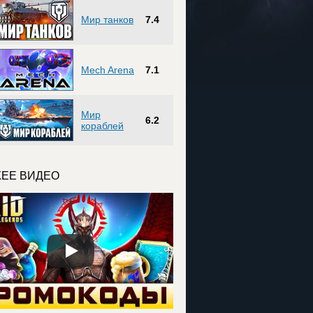
Мир танков
7.4
Mech Arena
7.1
Мир
6.2
кораблей
ЕЕ ВИДЕО