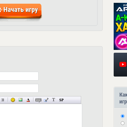
Начать игру
Ка
игр