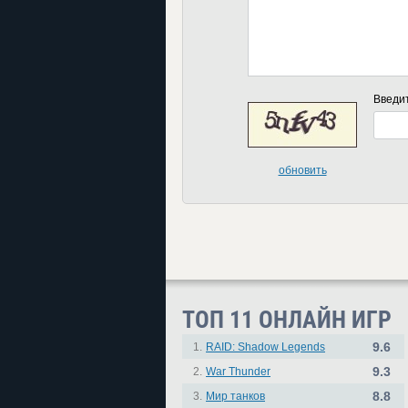
Введи
обновить
ТОП 11 ОНЛАЙН ИГР
9.6
1.
RAID: Shadow Legends
9.3
2.
War Thunder
8.8
3.
Мир танков