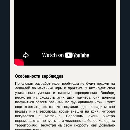
Особенности верблюдов
По словам разработчиков, верблюды не будут похожи на
лошадей по механике игры и прокачке. У них будут свои
уникальные умения и система скрещивания. Вообще,
несмотря на схожесть этих двух маунтов, они должны
получиться совсем разными по функционалу игры. Стоит
еще отметить, что все, что подходит для лошади можно
вешать и на верблюда, кроме внешки на коня, которая
покупается в магазине. Верблюды очень быстро
перемещаются по пустыне и медленно на более холодных
территориях. Несмотря на свою скорость, они довольно