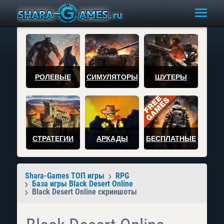
РОЛЕВЫЕ
СИМУЛЯТОРЫ
ШУТЕРЫ
СТРАТЕГИИ
АРКАДЫ
БЕСПЛАТНЫЕ
Shara-Games ТОП игры
RPG
База игры Black Desert Online
Black Desert Online скриншоты