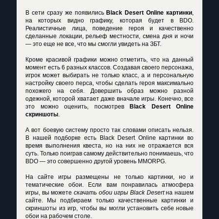
В сети сразу же появились
Black Desert Online картинки
,
на которых видно графику, которая будет в BDO.
Реалистичные лица, поведение героя и качественно
сделанные локации, рельеф местности, смена дня и ночи
— это еще не все, что мы смогли увидеть на ЗБТ.
Кроме красивой графики можно отметить, что на данный
момент есть 6 разных классов. Создавая своего персонажа,
игрок может выбирать не только класс, а и персональную
настройку своего перса, чтобы сделать героя максимально
похожего на себя. Довершить образ можно разной
одежной, которой хватает даже вначале игры. Конечно, все
это можно оценить, посмотрев
Black Desert Online
скриншоты
.
А вот боевую систему просто так словами описать нельзя.
В нашей подборке есть
Black Desert Online картинки
во
время выполнения квеста, но на них не отражается вся
суть. Только поиграв самому действительно понимаешь, что
BDO — это совершенно другой уровень MMORPG.
На сайте игры размещены не только картинки, но и
тематические обои. Если вам понравилась атмосфера
игры, вы можете
скачать обои игры Black Desert
на нашем
сайте. Мы подбираем только качественные картинки и
скриншоты из игр, чтобы вы могли установить себе новые
обои на рабочем столе.