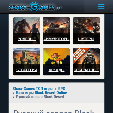
РОЛЕВЫЕ
СИМУЛЯТОРЫ
ШУТЕРЫ
СТРАТЕГИИ
АРКАДЫ
БЕСПЛАТНЫЕ
Shara-Games ТОП игры
RPG
База игры Black Desert Online
Русский сервер Black Desert