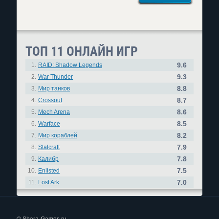
ТОП 11 ОНЛАЙН ИГР
9.6
1.
RAID: Shadow Legends
9.3
2.
War Thunder
8.8
3.
Мир танков
8.7
4.
Crossout
8.6
5.
Mech Arena
8.5
6.
Warface
8.2
7.
Мир кораблей
7.9
8.
Stalcraft
7.8
9.
Калибр
7.5
10.
Enlisted
7.0
11.
Lost Ark