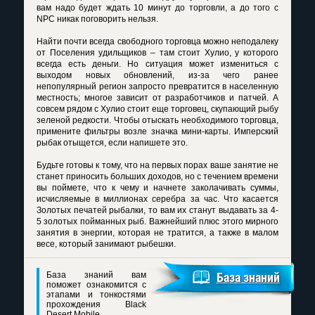
вам надо будет ждать 10 минут до торговли, а до того с
NPC никак поговорить нельзя.
Найти почти всегда свободного торговца можно неподалеку
от Поселения удильщиков – там стоит Хулио, у которого
всегда есть деньги. Но ситуация может измениться с
выходом новых обновлений, из-за чего ранее
непопулярный регион запросто превратится в населенную
местность; многое зависит от разработчиков и патчей. А
совсем рядом с Хулио стоит еще торговец, скупающий рыбу
зеленой редкости. Чтобы отыскать необходимого торговца,
примените фильтры возле значка мини-карты. Имперский
рыбак отыщется, если напишете это.
Будьте готовы к тому, что на первых порах ваше занятие не
станет приносить больших доходов, но с течением времени
вы поймете, что к чему и начнете заколачивать суммы,
исчисляемые в миллионах серебра за час. Что касается
Золотых печатей рыбалки, то вам их станут выдавать за 4-
5 золотых пойманных рыб. Важнейший плюс этого мирного
занятия в энергии, которая не тратится, а также в малом
весе, который занимают рыбешки.
База знаний вам
База знаний
поможет ознакомится с
этапами и тонкостями
прохождения Black
Desert Mobile