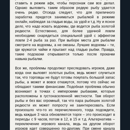
ставить в режим афк, чтобы персонаж сам все делал.
Однако выловить таким образом редкую рыбу удается
очень редко. Отсюда следует, что для приличного
заработка придется заниматься рыбалкой в режиме
онлайн, наблюдая за гладью воды, за удой и т.д. Ну и ясное
дело, что надо искать водоемы, где водится рыба золотой
редкости. Естественно, для более удачной ловли
необходимо снарядиться специальной удой с эффектом
ловли 2-4 рыба за раз. При выборе места для рыбалки
смотрите на водоемы, а не океаны. Лучшие водоемы – те,
где кружатся чайки и прыгают над гладью рыбки. Правда,
такие подсказки открываются только после прокачки
навыка рыбалки.
Все же, проблемы продолжат преследовать игроков, даже
когда они выловят золотых рыбок, ведь может случиться
так, что торговцы не будут готовы покупать большой запас
рыбы, а может и вовсе откажутся, потому что сейчас не
обладают такими финансами. Подобная проблема обычно
возникает в точках с имперскими рыбаками, которые
расположены в густонаселенной местности. Там оборот
рыбы и без вас огромный, так что пара рыбешек золотой
редкости их может попросту не заинтересовать. Если
произошло что-то из перечисленного, тогда подождите,
ведь каждые 3 часа обновляются торги – это происходит в
периоды с 9 часов, потом в 12, в 15 и т.д. Альтернатива –
переключение игрового канала, ведь на другом оборот
игроков идет совершенно по-другому. При смене канала