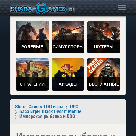
РОЛЕВЫЕ
СИМУЛЯТОРЫ
ШУТЕРЫ
СТРАТЕГИИ
АРКАДЫ
БЕСПЛАТНЫЕ
Shara-Games ТОП игры
RPG
База игры Black Desert Mobile
Имперская рыбалка и BDO