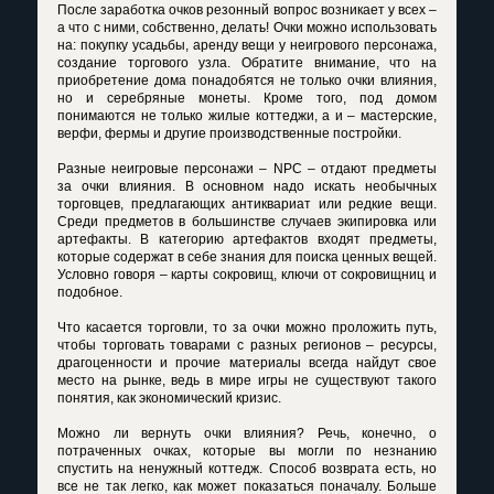
После заработка очков резонный вопрос возникает у всех –
а что с ними, собственно, делать! Очки можно использовать
на: покупку усадьбы, аренду вещи у неигрового персонажа,
создание торгового узла. Обратите внимание, что на
приобретение дома понадобятся не только очки влияния,
но и серебряные монеты. Кроме того, под домом
понимаются не только жилые коттеджи, а и – мастерские,
верфи, фермы и другие производственные постройки.
Разные неигровые персонажи – NPC – отдают предметы
за очки влияния. В основном надо искать необычных
торговцев, предлагающих антиквариат или редкие вещи.
Среди предметов в большинстве случаев экипировка или
артефакты. В категорию артефактов входят предметы,
которые содержат в себе знания для поиска ценных вещей.
Условно говоря – карты сокровищ, ключи от сокровищниц и
подобное.
Что касается торговли, то за очки можно проложить путь,
чтобы торговать товарами с разных регионов – ресурсы,
драгоценности и прочие материалы всегда найдут свое
место на рынке, ведь в мире игры не существуют такого
понятия, как экономический кризис.
Можно ли вернуть очки влияния? Речь, конечно, о
потраченных очках, которые вы могли по незнанию
спустить на ненужный коттедж. Способ возврата есть, но
все не так легко, как может показаться поначалу. Больше