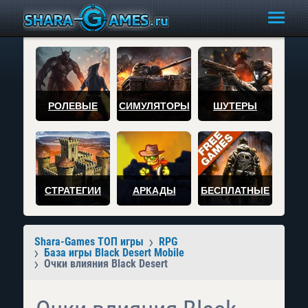
РОЛЕВЫЕ
СИМУЛЯТОРЫ
ШУТЕРЫ
СТРАТЕГИИ
АРКАДЫ
БЕСПЛАТНЫЕ
Shara-Games ТОП игры
RPG
База игры Black Desert Mobile
Очки влияния Black Desert