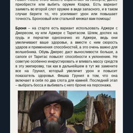
приобрести или выбить оружие Кзарка. Есть вариант
заиметь во второй слот оружие в виде запасного, и в таком
случае берите то, что усиливает урон или повышает
точность. Бронзовый или стальной кинжал вам помощь!
Броня
– на старте есть вариант использовать Аджери с
Джересом, ну или Аджери с Таритасом. Шлем, доспех на
грудь и перчатки однозначно из Аджери, ведь они
увеличивают ваше здоровье, а вместе с ним скорость
ударов и применения способностей, а это очень важно для
волшебника. Обувь Джерес даст выносливости больше, а
сапоги от Таритас повысят способности к уклонению. Не
советую особенно инкрустировать и вливать массу средств
в эту экипировку, так как в дальнейшем в тут же замените
все на Грунил, который увеличит урон и повысит
показатель здоровья. Фишка Грунил в том, что она
включает в себя по два слота для камней. Последний этап
– выбрать босса и выбивать с него броню на персонажа.