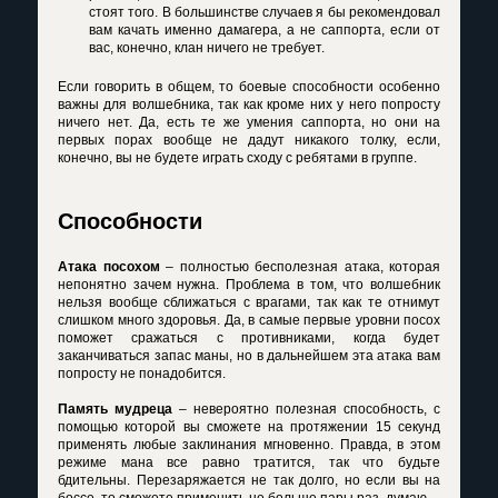
стоят того. В большинстве случаев я бы рекомендовал
вам качать именно дамагера, а не саппорта, если от
вас, конечно, клан ничего не требует.
Если говорить в общем, то боевые способности особенно
важны для волшебника, так как кроме них у него попросту
ничего нет. Да, есть те же умения саппорта, но они на
первых порах вообще не дадут никакого толку, если,
конечно, вы не будете играть сходу с ребятами в группе.
Способности
Атака посохом
– полностью бесполезная атака, которая
непонятно зачем нужна. Проблема в том, что волшебник
нельзя вообще сближаться с врагами, так как те отнимут
слишком много здоровья. Да, в самые первые уровни посох
поможет сражаться с противниками, когда будет
заканчиваться запас маны, но в дальнейшем эта атака вам
попросту не понадобится.
Память мудреца
– невероятно полезная способность, с
помощью которой вы сможете на протяжении 15 секунд
применять любые заклинания мгновенно. Правда, в этом
режиме мана все равно тратится, так что будьте
бдительны. Перезаряжается не так долго, но если вы на