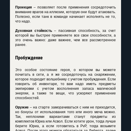
Проекция
– позволяет после применения сосредоточить
внимание врагов на иллюзии, которую они будут атаковать.
Полезно, если танк в команде начинает исполнять не то,
что надо.
Духовная стойкость
– пассивная способность, за счет
которой вы быстрее применяете все свои способности, а
это очень важно: даже важнее, чем все рассмотренное
ранее.
Пробуждение
Это особое состояние героя, о котором вы можете
почитать в сети, а я же сосредоточусь на снаряжении,
которое подходит волшебнику с учетом пробуждения. Если
говорить об инвентаре, то вам надо иметь предметы
экипировки с учетом восполнения запаса магической
энергии, а также те вещи, что ускоряют применение
способностей.
Оружие
– на старте заморачиваться с ним не приходится,
но бонусы от использования того или иного меча можно.
Так, неплохими вариантами станут предметы из
комплектов Юриа или Асвол. Если хотите урон, тогда лучше
берите Юриа, а если готовитесь в PvP, тогда возьмите
Асвол. После этого можете обратиться за Либерта, далее