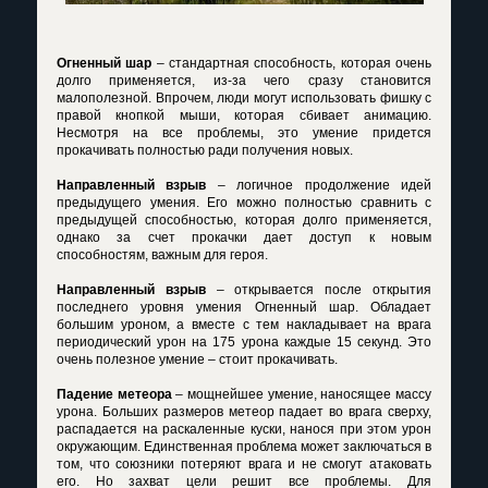
Огненный шар
– стандартная способность, которая очень
долго применяется, из-за чего сразу становится
малополезной. Впрочем, люди могут использовать фишку с
правой кнопкой мыши, которая сбивает анимацию.
Несмотря на все проблемы, это умение придется
прокачивать полностью ради получения новых.
Направленный взрыв
– логичное продолжение идей
предыдущего умения. Его можно полностью сравнить с
предыдущей способностью, которая долго применяется,
однако за счет прокачки дает доступ к новым
способностям, важным для героя.
Направленный взрыв
– открывается после открытия
последнего уровня умения Огненный шар. Обладает
большим уроном, а вместе с тем накладывает на врага
периодический урон на 175 урона каждые 15 секунд. Это
очень полезное умение – стоит прокачивать.
Падение метеора
– мощнейшее умение, наносящее массу
урона. Больших размеров метеор падает во врага сверху,
распадается на раскаленные куски, нанося при этом урон
окружающим. Единственная проблема может заключаться в
том, что союзники потеряют врага и не смогут атаковать
его. Но захват цели решит все проблемы. Для