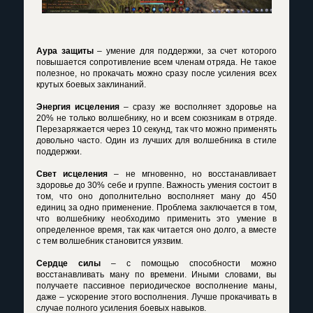
Аура защиты
– умение для поддержки, за счет которого
повышается сопротивление всем членам отряда. Не такое
полезное, но прокачать можно сразу после усиления всех
крутых боевых заклинаний.
Энергия исцеления
– сразу же восполняет здоровье на
20% не только волшебнику, но и всем союзникам в отряде.
Перезаряжается через 10 секунд, так что можно применять
довольно часто. Один из лучших для волшебника в стиле
поддержки.
Свет исцеления
– не мгновенно, но восстанавливает
здоровье до 30% себе и группе. Важность умения состоит в
том, что оно дополнительно восполняет ману до 450
единиц за одно применение. Проблема заключается в том,
что волшебнику необходимо применить это умение в
определенное время, так как читается оно долго, а вместе
с тем волшебник становится уязвим.
Сердце силы
– с помощью способности можно
восстанавливать ману по времени. Иными словами, вы
получаете пассивное периодическое восполнение маны,
даже – ускорение этого восполнения. Лучше прокачивать в
случае полного усиления боевых навыков.