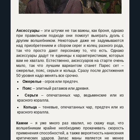
Аксессуары
– эти штучки не так важны, как броня, однако
при правильном подходе они помогут выиграть дуэль с
другим волшебником. Некоторые даже не задумываются
над приобретением и сбором серег и колец разного рода,
так что просто дают персонажу то, что есть. Однако
аксессуары дадут те единицы к характеристикам, которых
вам не хватало. Естественно, аксессуаров на старте очень
мало, так что лучшим вариантом станет Парес сет –
ожерелье, пояс, серьги и кольца. Сразу после достижения
50 уровня надо менять все срочно.
Ожерелье
- огров или предтеч.
Пояс
– элитный ратамов или древня.
Серьги
– опечатанных чар, ведьминские или из
красного коралла.
Кольца
– теневые, опечатанных чар, предтеч или из
красного коралла.
Камни
– я уже много раз хвалил, но скажу еще, что
волшебникам крайне необходимо прокачивать скорость
применения способностей, а также вероятность нанесения
критических ударов. Запас маны является не менее