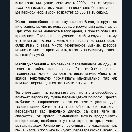
использования лучше всего иметь 200% гнева от черного
духа. Благодаря этому можно нанести еще больше урона,
где периодический урон возрастет до 300 за 18 секунд.
Жало
– способность, использующаяся вблизи, которую, как
ни странно, можно использовать, а временами даже нужно.
При этом вы не нанесете массу урона, а просто оглушите
противника. Это полезное умение в любом случае, потому
что помогает уходить живым от врагов, которые резко
сблизились с вами. Чисто техническое умение, которое
можно сильно не прокачивать, а взять на единичку - чисто
на всякий случай.
Магия уклонения
– мгновенное перемещение на одну из
точек в любом направлении. Это крайне полезное
техническое умение, за счет которого можно убегать от
врагов. Рекомендую прокачивать максимально, так как
поможет перемещаться очень быстро и часто.
Телепортация
– из названия ясно, что и эта способность
поможет персонажу лучше перемещаться по полю. Просто
выбираете направление, а затем жмете умение для
телепортации. Круто, что эта способность действительно
передвигает вас довольно далеко, за счет чего вы
спасаетесь от врагов. Комбинации можно проделывать
невероятные, особенно с учетом стрел, которые можно
метать на ходу. Рекомендую прокачивать по максимуму, так
как в итоге способность будет перезаряжаться всего 7