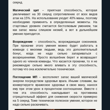
секунд.
Магический щит
– приятная способность, которая
увеличивает на 30 секунд сопротивление от всех видов
атак на 15%. На использование уходит 40% маны, поэтому
необходимо применять в определенные моменты. На
стартовых уровнях считается бестолковым умением, так
как запас маны слишком низкий, а вот в дальнейшем
умение пригодится.
Возрождение
– способность, возрождающая союзников.
При прокачке этого умения можно будет работать в
команде с многими людьми, ведь это дополнительный
бонус, когда не надо сильно запариваться с
воскрешениями. Просто волшебник берет и возвращает
одного из членов команды. Что касается прокачки, то я не
рекомендую сильно много вливать в эту способность,
потому что она исключительно техническая.
Поглощение МП
– восполняет запас вашей магической
энергии посредством здоровья врага. Иными словами, вы
конвертируете вражеское здоровье в свою ману, нанося
ему при этом урон в процентном соотношении. Вместе с
тем эта способность накладывает на противника
отрицательный эффект для снижения скорости примерно
на 5 секунд. Тоже технически полезное умение, которое не
надо сильно раскачивать.