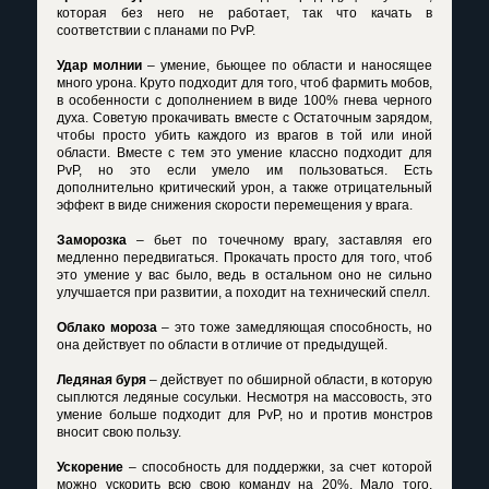
которая без него не работает, так что качать в
соответствии с планами по PvP.
Удар молнии
– умение, бьющее по области и наносящее
много урона. Круто подходит для того, чтоб фармить мобов,
в особенности с дополнением в виде 100% гнева черного
духа. Советую прокачивать вместе с Остаточным зарядом,
чтобы просто убить каждого из врагов в той или иной
области. Вместе с тем это умение классно подходит для
PvP, но это если умело им пользоваться. Есть
дополнительно критический урон, а также отрицательный
эффект в виде снижения скорости перемещения у врага.
Заморозка
– бьет по точечному врагу, заставляя его
медленно передвигаться. Прокачать просто для того, чтоб
это умение у вас было, ведь в остальном оно не сильно
улучшается при развитии, а походит на технический спелл.
Облако мороза
– это тоже замедляющая способность, но
она действует по области в отличие от предыдущей.
Ледяная буря
– действует по обширной области, в которую
сыплются ледяные сосульки. Несмотря на массовость, это
умение больше подходит для PvP, но и против монстров
вносит свою пользу.
Ускорение
– способность для поддержки, за счет которой
можно ускорить всю свою команду на 20%. Мало того,