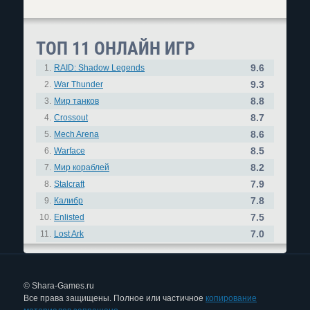
ТОП 11 ОНЛАЙН ИГР
9.6
1.
RAID: Shadow Legends
9.3
2.
War Thunder
8.8
3.
Мир танков
8.7
4.
Crossout
8.6
5.
Mech Arena
8.5
6.
Warface
8.2
7.
Мир кораблей
7.9
8.
Stalcraft
7.8
9.
Калибр
7.5
10.
Enlisted
7.0
11.
Lost Ark
© Shara-Games.ru
Все права защищены. Полное или частичное
копирование