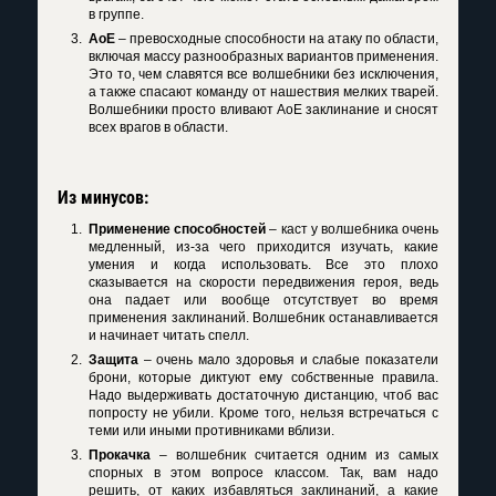
в группе.
AoE
– превосходные способности на атаку по области,
включая массу разнообразных вариантов применения.
Это то, чем славятся все волшебники без исключения,
а также спасают команду от нашествия мелких тварей.
Волшебники просто вливают AoE заклинание и сносят
всех врагов в области.
Из минусов:
Применение способностей
– каст у волшебника очень
медленный, из-за чего приходится изучать, какие
умения и когда использовать. Все это плохо
сказывается на скорости передвижения героя, ведь
она падает или вообще отсутствует во время
применения заклинаний. Волшебник останавливается
и начинает читать спелл.
Защита
– очень мало здоровья и слабые показатели
брони, которые диктуют ему собственные правила.
Надо выдерживать достаточную дистанцию, чтоб вас
попросту не убили. Кроме того, нельзя встречаться с
теми или иными противниками вблизи.
Прокачка
– волшебник считается одним из самых
спорных в этом вопросе классом. Так, вам надо
решить, от каких избавляться заклинаний, а какие