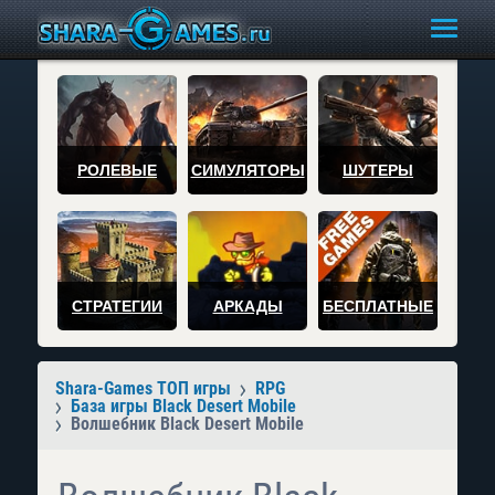
РОЛЕВЫЕ
СИМУЛЯТОРЫ
ШУТЕРЫ
СТРАТЕГИИ
АРКАДЫ
БЕСПЛАТНЫЕ
Shara-Games ТОП игры
RPG
База игры Black Desert Mobile
Волшебник Black Desert Mobile