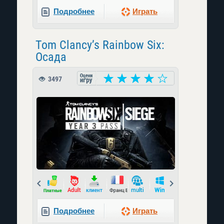
Подробнее
Играть
Tom Clancy’s Rainbow Six:
Осада
3497
Prev
Next
Подробнее
Играть