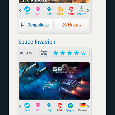
Prev
Next
Подробнее
Играть
Space Invasion
3475
Prev
Next