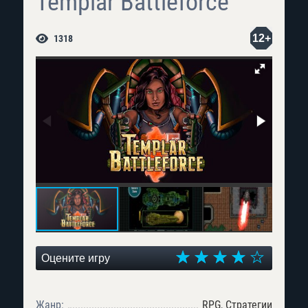
Templar Battleforce
12+
1318
Оцените игру
Жанр:
RPG, Стратегии