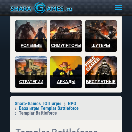
РОЛЕВЫЕ
СИМУЛЯТОРЫ
ШУТЕРЫ
СТРАТЕГИИ
АРКАДЫ
БЕСПЛАТНЫЕ
Shara-Games ТОП игры
RPG
База игры Templar Battleforce
Templar Battleforce