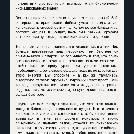
непонятных сгустков то ли плазмы, то ли биологически
инфицированных тканей.
Встретившись с опасностью, начинается пошаговый бой,
во время которого ваши бойцы умеют передвигаться,
использовать способности и т.д. Конечно, вся фишка игры
состоит как раз в бойцах, ведь они разные, орудуют
интересными пушками, а также имеют механику тепла.
Тепло – это условная единица как жизней, так и атаки. Чем
больше нагревается ваш персонаж, тем быстрее он
приближается к смерти. Но особенность в том, что почти
все способности требуют нагревания. Иными словами –
чтобы нанести врагу урон или усилить союзника,
необходимо нагреть своего солдата, ведь используется для
этого энергия. Вы спросите – а как же тамплиеры
выдерживают такие огромные нагрузки? Ответ прост – они
защищены крутыми костюмами, хотя это довольно странно,
ведь костюмы металлические и, по сути, должны нагревать
солдат быстрее.
Опуская детали, следует заметить, что можно затачивать
каждого бойца под определенные нужды. Кто-то сможет
исцелять или усиливать союзников, кто-то будет постоянно
врываться в тылы или фронты монстров, а кто-то
прикрывать с дальних рядов, стреляя из снайперской
винтовки. Чтобы создать из солдата условного снайпера,
ему придется прокачать нужный набор навыков, а также