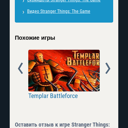
Видео Stranger Things: The Game
Похожие игры
Prev
Next
Templar Battleforce
Don't Sta
Оставить отзыв к игре Stranger Things: