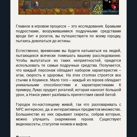
Главное в игровом процессе – это исследования. Бравыми
подростками, вооружившимися подручными средствами
вроде бит и рогаток, вы путешествуете по всему городку,
пытаясь докопаться до истины.
Естественно, временами вы будете натыкаться на людей,
пытающихся всячески помешать вашему расследованию.
Чтобы выпутаться из таких неприятностей, придется
использовать те самые подручные средства. Получается,
что каждый персонаж обладает набором характеристик –
атак, скорость и здоровье. На этих столпах строятся все
стычки в Хоукинсе. Мало того – каждый из героев обладает
уникальными способностями и характеристиками. К
примеру, Лукас орудует рогаткой, которая наносит большой
урон, а Нэнси умеет разбивать препятствия своей битой.
Городок по-настоящему живой, так что разговаривать с
NPC интересно, да и интерактивных предметов множество.
Большинство из них скрывают секреты, собрав которые,
можно улучшить снаряжение героев. Существуют
видеокассеты, статуэтки гномов и вафли.