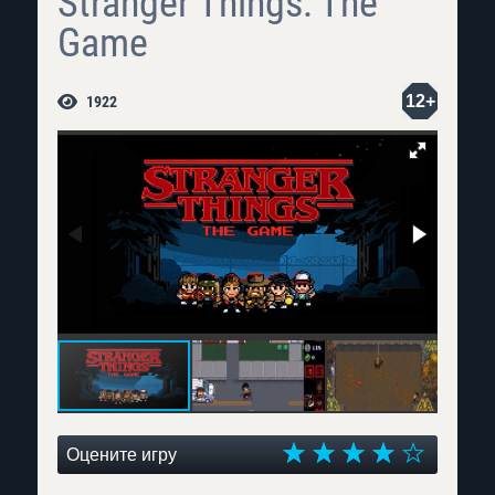
Stranger Things: The
Game
12+
1922
Оцените игру