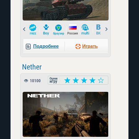
Prev
Next
Подробнее
Играть
Nether
10100