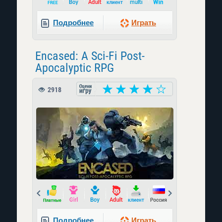
Подробнее
Играть
Encased: A Sci-Fi Post-
Apocalyptic RPG
2918
Prev
Next
Подробнее
Играть