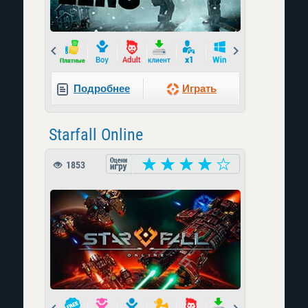
Prev
Next
Подробнее
Играть
Starfall Online
1853
Prev
Next