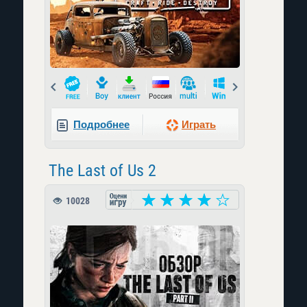
Prev
Next
Подробнее
Играть
The Last of Us 2
10028