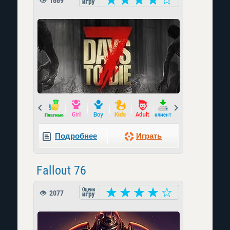
1669
Prev
Next
Подробнее
Играть
Fallout 76
2077