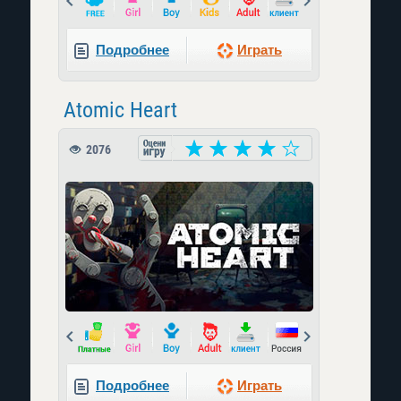
Подробнее
Играть
Atomic Heart
2076
Prev
Next
Подробнее
Играть