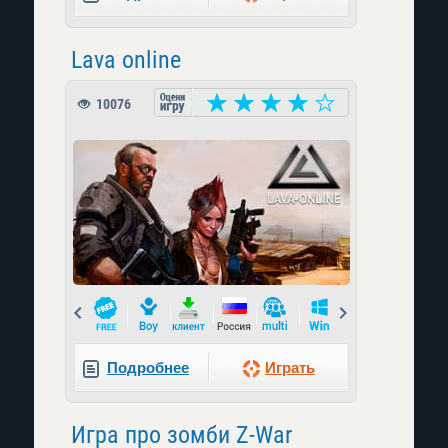
Lava online
10076
Prev
Next
Подробнее
Играть
Игра про зомби Z-War