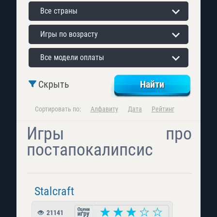
Все страны
Игры по возрасту
Все модели оплаты
Скрыть
Сортировать по:
Алфавиту
Дата
Рейтинг
Игры про
постапокалипсис
Stalcraft
21141