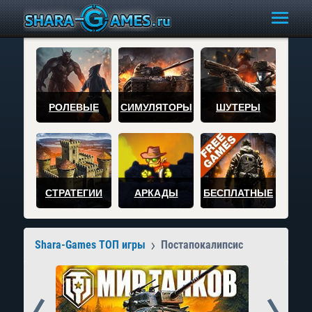
РОЛЕВЫЕ
СИМУЛЯТОРЫ
ШУТЕРЫ
СТРАТЕГИИ
АРКАДЫ
БЕСПЛАТНЫЕ
Shara-Games ТОП игры
Постапокалипсис
Prev
Next