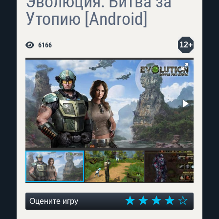
Эволюция: Битва за
Утопию [Android]
12+
6166
Оцените игру