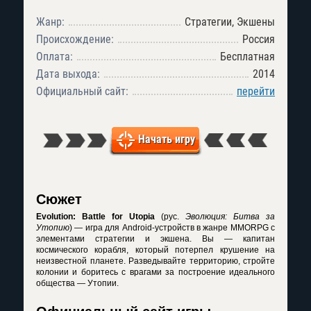
Жанр:
Стратегии, Экшены
Происхождение:
Россия
Оплата:
Бесплатная
Дата выхода:
2014
Официальный сайт:
перейти
Начать игру
Сюжет
Evolution: Battle for Utopia
(рус.
Эволюция: Битва за
Утопию
) — игра для Android-устройств в жанре MMORPG с
элементами стратегии и экшена. Вы — капитан
космического корабля, который потерпел крушение на
неизвестной планете. Разведывайте территорию, стройте
колонии и боритесь с врагами за построение идеального
общества — Утопии.