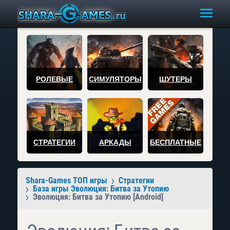
РОЛЕВЫЕ
СИМУЛЯТОРЫ
ШУТЕРЫ
СТРАТЕГИИ
АРКАДЫ
БЕСПЛАТНЫЕ
Shara-Games ТОП игры
Стратегии
База игры Эволюция: Битва за Утопию
Эволюция: Битва за Утопию [Android]