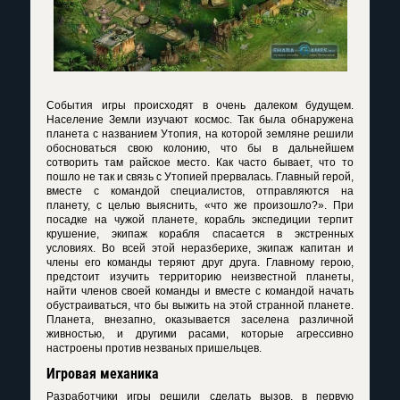
События игры происходят в очень далеком будущем.
Население Земли изучают космос. Так была обнаружена
планета с названием Утопия, на которой земляне решили
обосноваться свою колонию, что бы в дальнейшем
сотворить там райское место. Как часто бывает, что то
пошло не так и связь с Утопией прервалась. Главный герой,
вместе с командой специалистов, отправляются на
планету, с целью выяснить, «что же произошло?». При
посадке на чужой планете, корабль экспедиции терпит
крушение, экипаж корабля спасается в экстренных
условиях. Во всей этой неразберихе, экипаж капитан и
члены его команды теряют друг друга. Главному герою,
предстоит изучить территорию неизвестной планеты,
найти членов своей команды и вместе с командой начать
обустраиваться, что бы выжить на этой странной планете.
Планета, внезапно, оказывается заселена различной
живностью, и другими расами, которые агрессивно
настроены против незваных пришельцев.
Игровая механика
Разработчики игры решили сделать вызов, в первую