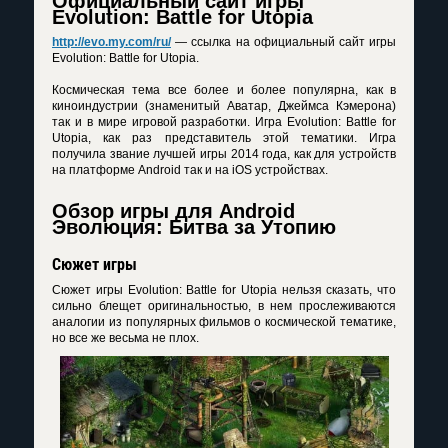
Официальный сайт игры
Evolution: Battle for Utopia
http://evo.my.com/ru/
— ссылка на официальный сайт игры
Evolution: Battle for Utopia.
Космическая тема все более и более популярна, как в
киноиндустрии (знаменитый Аватар, Джеймса Кэмерона)
так и в мире игровой разработки. Игра Evolution: Battle for
Utopia, как раз представитель этой тематики. Игра
получила звание лучшей игры 2014 года, как для устройств
на платформе Android так и на iOS устройствах.
Обзор игры для Android
Эволюция: Битва за Утопию
Сюжет игры
Сюжет игры Evolution: Battle for Utopia нельзя сказать, что
сильно блещет оригинальностью, в нем прослеживаются
аналогии из популярных фильмов о космической тематике,
но все же весьма не плох.